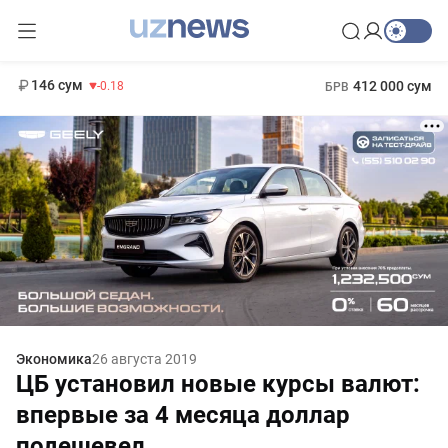
11 916 сум
28.92
13 749 сум
1 271 000 сум
32.19
МРОТ
146 сум
412 000 сум
-0.18
БРВ
Экономика
26 августа 2019
ЦБ установил новые курсы валют:
впервые за 4 месяца доллар
подешевел