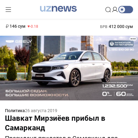
11 916 сум
28.92
13 749 сум
1 271 000 сум
32.19
МРОТ
146 сум
412 000 сум
-0.18
БРВ
Политика
26 августа 2019
Шавкат Мирзиёев прибыл в
Самарканд