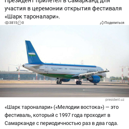
Президент прилетел в Самарканд для
участия в церемонии открытия фестиваля
«Шарк тароналари».
3815
0
Поделиться
president.uz
«Шарк тароналари» («Мелодии востока») — это
фестиваль, который с 1997 года проходит в
Самарканде с периодичностью раз в два года.