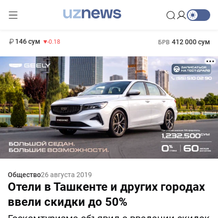
11 916 сум
28.92
13 749 сум
1 271 000 сум
32.19
МРОТ
146 сум
412 000 сум
-0.18
БРВ
Общество
26 августа 2019
Отели в Ташкенте и других городах
ввели скидки до 50%