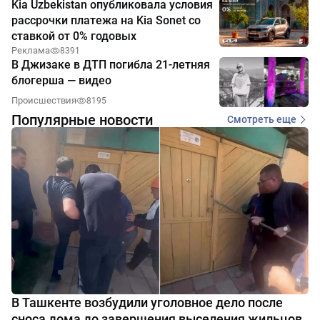
Kia Uzbekistan опубликовала условия
рассрочки платежа на Kia Sonet со
ставкой от 0% годовых
Реклама
8391
В Джизаке в ДТП погибла 21-летняя
блогерша — видео
Происшествия
8195
Популярные новости
Смотреть еще
В Ташкенте возбудили уголовное дело после
сноса дома до завершения выселения жильцов