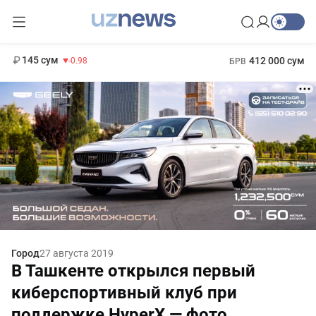
11 952 сум
36.46
13 780 сум
1 271 000 сум
30.12
МРОТ
145 сум
412 000 сум
-0.98
БРВ
Город
27 августа 2019
В Ташкенте открылся первый
киберспортивный клуб при
поддержке HyperX — фото