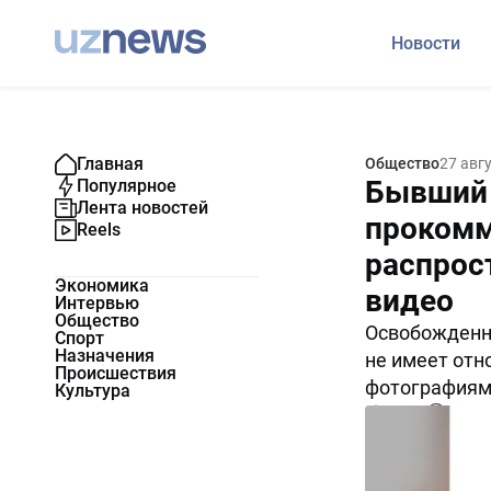
Новости
Главная
Общество
27 авг
Бывший 
Популярное
Лента новостей
прокомм
Reels
распрос
Экономика
видео
Интервью
Общество
Освобожденны
Спорт
Назначения
не имеет отн
Происшествия
фотографиям 
Культура
38811
0