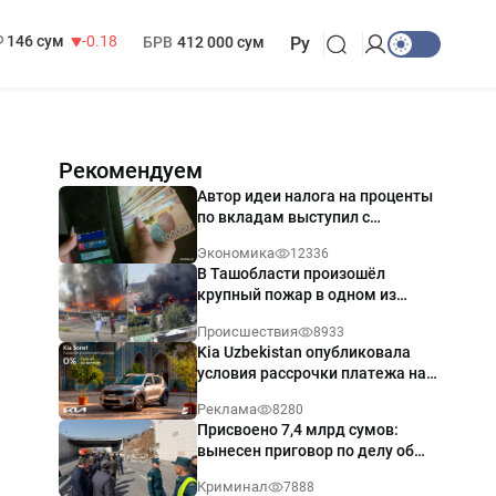
13 749 сум
32.19
146 сум
-0.18
БРВ
412 000 сум
Ру
11 916 сум
28.92
МРОТ
1 271 000 сум
Рекомендуем
Автор идеи налога на проценты
по вкладам выступил с
разъяснением
Экономика
12336
В Ташобласти произошёл
крупный пожар в одном из
магазинов — видео
Происшествия
8933
Kia Uzbekistan опубликовала
условия рассрочки платежа на
Kia Sonet со ставкой от 0%
Реклама
8280
годовых
Присвоено 7,4 млрд сумов:
вынесен приговор по делу об
обрушении путепровода в
Криминал
7888
Ташкенте