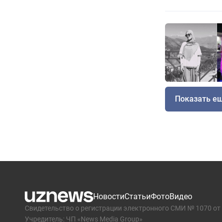
Показать е
Новости
Статьи
Фото
Видео
Свидетельство о регистрации электронного СМИ № 1070 от 
Учредитель: ЧП «News Media Group»