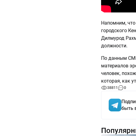
Напомним, что
городского Ке
Дилмурод Рахм
должности.
По данным СМИ
материалов эро
человек, похож
которая, как у
38811
0
Подпи
быть 
Популярн