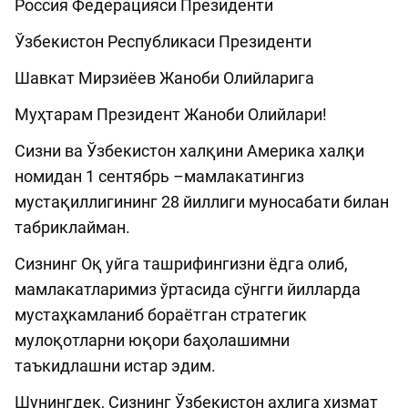
Россия Федерацияси Президенти
Ўзбекистон Республикаси Президенти
Шавкат Мирзиёев Жаноби Олийларига
Муҳтарам Президент Жаноби Олийлари!
Сизни ва Ўзбекистон халқини Америка халқи
номидан 1 сентябрь –мамлакатингиз
мустақиллигининг 28 йиллиги муносабати билан
табриклайман.
Сизнинг Оқ уйга ташрифингизни ёдга олиб,
мамлакатларимиз ўртасида сўнгги йилларда
мустаҳкамланиб бораётган стратегик
мулоқотларни юқори баҳолашимни
таъкидлашни истар эдим.
Шунингдек, Сизнинг Ўзбекистон аҳлига хизмат