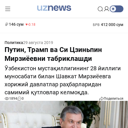
11 916 сум
28.92
13 749 сум
1 271 000 сум
32.19
МРОТ
146 сум
412 000 сум
-0.18
БРВ
Политика
29 августа 2019
Путин, Трамп ва Си Цзиньпин
Мирзиёевни табриклашди
Ўзбекистон мустақиллигининг 28 йиллиги
муносабати билан Шавкат Мирзиёевга
хорижий давлатлар раҳбарларидан
самимий қутловлар келмоқда.
1894
0
Поделиться