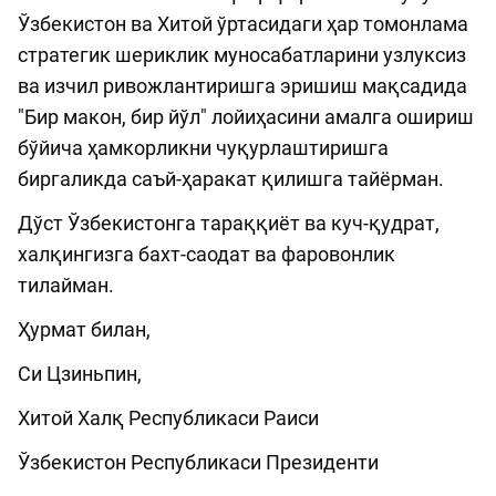
Ўзбекистон ва Хитой ўртасидаги ҳар томонлама
стратегик шериклик муносабатларини узлуксиз
ва изчил ривожлантиришга эришиш мақсадида
"Бир макон, бир йўл" лойиҳасини амалга ошириш
бўйича ҳамкорликни чуқурлаштиришга
биргаликда саъй-ҳаракат қилишга тайёрман.
Дўст Ўзбекистонга тараққиёт ва куч-қудрат,
халқингизга бахт-саодат ва фаровонлик
тилайман.
Ҳурмат билан,
Си Цзиньпин,
Хитой Халқ Республикаси Раиси
Ўзбекистон Республикаси Президенти