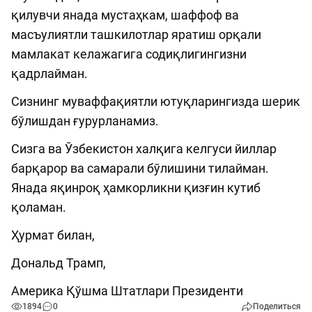
қилувчи янада мустаҳкам, шаффоф ва
масъулиятли ташкилотлар яратиш орқали
мамлакат келажагига содиқлигингизни
қадрлайман.
Сизнинг муваффақиятли ютуқларингизда шерик
бўлишдан ғурурланамиз.
Сизга ва Ўзбекистон халқига келгуси йиллар
барқарор ва самарали бўлишини тилайман.
Янада яқинроқ ҳамкорликни қизғин кутиб
қоламан.
Ҳурмат билан,
Дональд Трамп,
Америка Қўшма Штатлари Президенти
1894
0
Поделиться