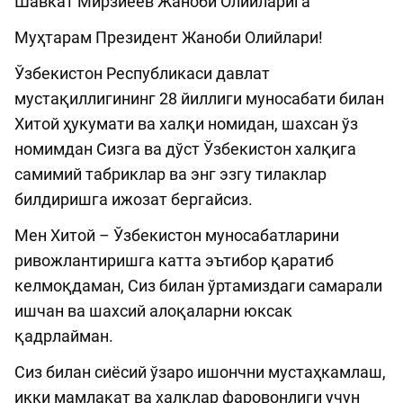
Шавкат Мирзиёев Жаноби Олийларига
Муҳтарам Президент Жаноби Олийлари!
Ўзбекистон Республикаси давлат
мустақиллигининг 28 йиллиги муносабати билан
Хитой ҳукумати ва халқи номидан, шахсан ўз
номимдан Сизга ва дўст Ўзбекистон халқига
самимий табриклар ва энг эзгу тилаклар
билдиришга ижозат бергайсиз.
Мен Хитой – Ўзбекистон муносабатларини
ривожлантиришга катта эътибор қаратиб
келмоқдаман, Сиз билан ўртамиздаги самарали
ишчан ва шахсий алоқаларни юксак
қадрлайман.
Сиз билан сиёсий ўзаро ишончни мустаҳкамлаш,
икки мамлакат ва халқлар фаровонлиги учун