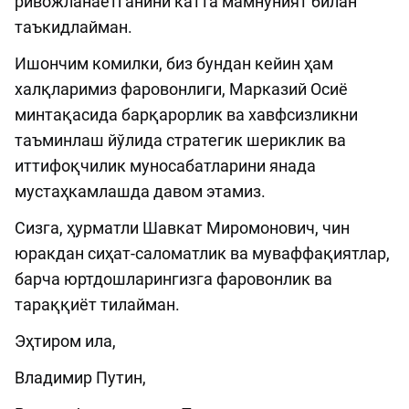
ривожланаётганини катта мамнуният билан
таъкидлайман.
Ишончим комилки, биз бундан кейин ҳам
халқларимиз фаровонлиги, Марказий Осиё
минтақасида барқарорлик ва хавфсизликни
таъминлаш йўлида стратегик шериклик ва
иттифоқчилик муносабатларини янада
мустаҳкамлашда давом этамиз.
Сизга, ҳурматли Шавкат Миромонович, чин
юракдан сиҳат-саломатлик ва муваффақиятлар,
барча юртдошларингизга фаровонлик ва
тараққиёт тилайман.
Эҳтиром ила,
Владимир Путин,