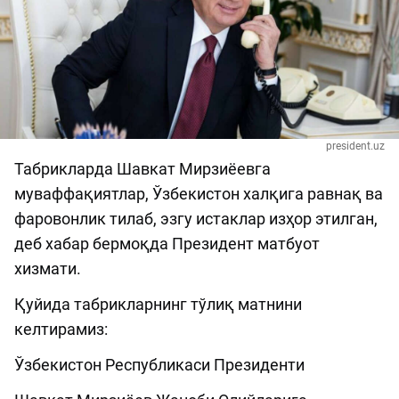
president.uz
Табрикларда Шавкат Мирзиёевга
муваффақиятлар, Ўзбекистон халқига равнақ ва
фаровонлик тилаб, эзгу истаклар изҳор этилган,
деб хабар бермоқда Президент матбуот
хизмати.
Қуйида табрикларнинг тўлиқ матнини
келтирамиз:
Ўзбекистон Республикаси Президенти