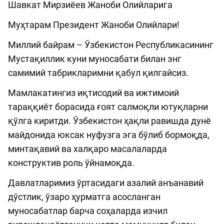
Шавкат Мирзиёев Жаноби Олийларига
Муҳтарам Президент Жаноби Олийлари!
Миллий байрам – Ўзбекистон Республикасининг
Мустақиллик куни муносабати билан энг
самимий табрикларимни қабул қилгайсиз.
Мамлакатингиз иқтисодий ва ижтимоий
тараққиёт борасида ғоят салмоқли ютуқларни
қўлга киритди. Ўзбекистон ҳақли равишда дунё
майдонида юксак нуфузга эга бўлиб бормоқда,
минтақавий ва халқаро масалаларда
конструктив роль ўйнамоқда.
Давлатларимиз ўртасидаги азалий анъанавий
дўстлик, ўзаро ҳурматга асосланган
муносабатлар барча соҳаларда изчил