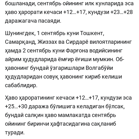
бошланади, сентябрь ойининг илк кунларида эса
ҳаво ҳарорати кечаси +12…+17, кундузи +23…+28
даражагача пасаяди.
Шунингдек, 1 сентябрь куни Тошкент,
Самарқанд, Жиззах ва Сирдарё вилоятларининг
ҳамда 2 сентябрь куни Фарғона водийсининг
айрим ҳудудларида ёмғир ёғиши мумкин. Об-
ҳавонинг бундай ўзгаришлари Волгабўйи
ҳудудларидан совуқ ҳавонинг кириб келиши
сабаблидир.
Ҳаво ҳароратининг кечаси +12…+17, кундузи эса
+25…+30 даража бўлишига келадиган бўлсак,
бундай салқин ҳаво мамлакатда сентябрь
ойининг биринчи ҳафтасидагина сақланиб
туради.