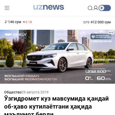
11 916 сум
28.92
13 749 сум
1 271 000 сум
32.19
МРОТ
146 сум
412 000 сум
-0.18
БРВ
Общество
29 августа 2019
Ўзгидромет куз мавсумида қандай
об-ҳаво кутилаётгани ҳақида
маълумот берди