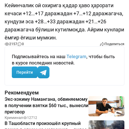
Кейинчалик ой охирига қадар ҳаво ҳарорати
кечаси +12…+17 даражадан +7…+12 даражагача,
кундузи эса +28…+33 даражадан +21…+26
даражагача бўлиши кутилмоқда. Айрим кунлари
ёмғир ёғиши мумкин.
2157
0
Поделиться
Подписывайтесь на наш
Telegram
, чтобы быть
в курсе последних новостей.
Перейти
Рекомендуем
Экс-хокиму Намангана, обвиняемому
в получении взятки $60 тыс., вынесли
приговор
Криминал
12712
В Ташобласти произошёл крупный