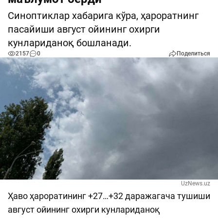
Синоптиклар хабарига кўра, ҳароратнинг
пасайиши август ойининг охирги
кунлариданоқ бошланади.
2157
0
Поделиться
UzNews.uz
Ҳаво ҳароратининг +27…+32 даражагача тушиши
август ойининг охирги кунлариданоқ