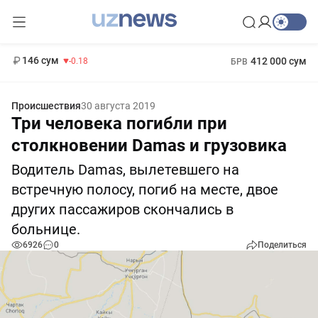
11 916 сум
28.92
13 749 сум
1 271 000 сум
32.19
МРОТ
146 сум
412 000 сум
-0.18
БРВ
Происшествия
30 августа 2019
Три человека погибли при
столкновении Damas и грузовика
Водитель Damas, вылетевшего на
встречную полосу, погиб на месте, двое
других пассажиров скончались в
больнице.
6926
0
Поделиться