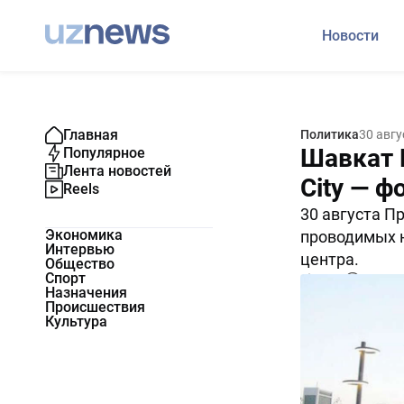
Новости
Главная
Политика
30 авгу
Шавкат 
Популярное
Лента новостей
City — ф
Reels
30 августа П
Экономика
проводимых 
Интервью
центра.
Общество
Спорт
8988
0
Назначения
Происшествия
Культура