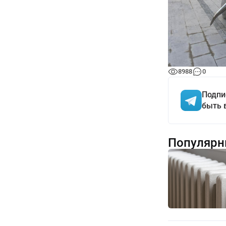
8988
0
Подпи
быть 
Популярн