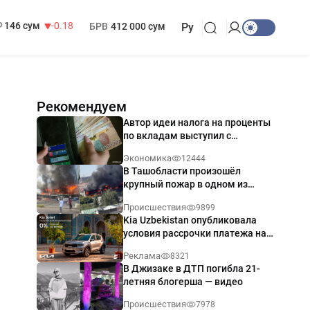
13 749 сум
32.19
МРОТ
1 271 000 сум
146 сум
-0.18
БРВ
412 000 сум
Ру
Рекомендуем
Автор идеи налога на проценты
по вкладам выступил с
разъяснением
Экономика
12444
В Ташобласти произошёл
крупный пожар в одном из
магазинов — видео
Происшествия
9899
Kia Uzbekistan опубликовала
условия рассрочки платежа на
Kia Sonet со ставкой от 0%
Реклама
8321
годовых
В Джизаке в ДТП погибла 21-
летняя блогерша — видео
Происшествия
7978