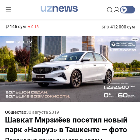
13 749 сум
32.19
146 сум
412 000 сум
-0.18
БРВ
11 916 сум
1 271 000 сум
28.92
МРОТ
Общество
30 августа 2019
Шавкат Мирзиёев посетил новый
парк «Навруз» в Ташкенте — фото