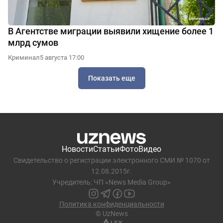
В Агентстве миграции выявили хищение более 1
млрд сумов
Криминал
5 августа 17:00
Показать еще
Новости
Статьи
Фото
Видео
Свидетельство о регистрации электронного СМИ № 1070 от
12.08.2015г.
Учредитель: ЧП «News Media Group»
Политика конфиденциальности
© UzNews