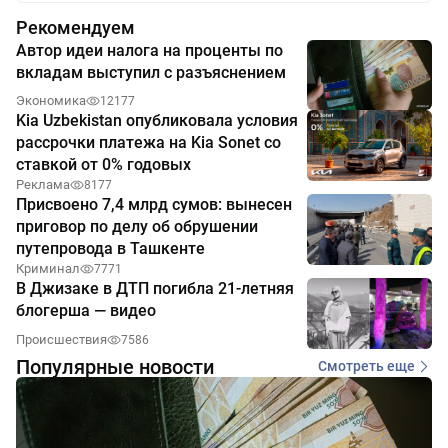
Рекомендуем
Автор идеи налога на проценты по
вкладам выступил с разъяснением
Экономика
12177
Kia Uzbekistan опубликовала условия
рассрочки платежа на Kia Sonet со
ставкой от 0% годовых
Реклама
8177
Присвоено 7,4 млрд сумов: вынесен
приговор по делу об обрушении
путепровода в Ташкенте
Криминал
7771
В Джизаке в ДТП погибла 21-летняя
блогерша — видео
Происшествия
7586
Популярные новости
Смотреть еще