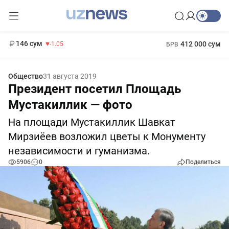
11 887 сум
-55.49
13 717 сум
1 271 000 сум
-25.83
МРОТ
146 сум
412 000 сум
-1.05
БРВ
Общество
31 августа 2019
Президент посетил Площадь
Мустакиллик — фото
На площади Мустакиллик Шавкат
Мирзиёев возложил цветы к Монументу
независимости и гуманизма.
5906
0
Поделиться