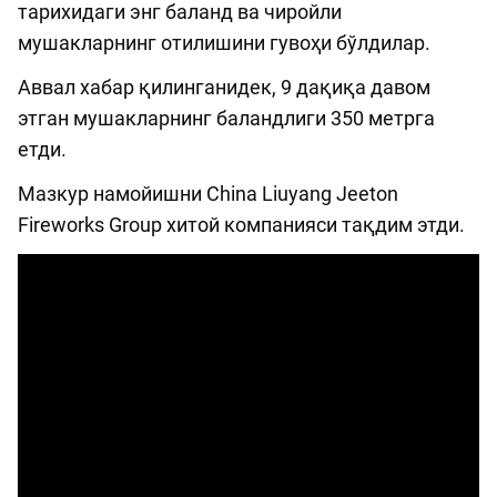
тарихидаги энг баланд ва чиройли
мушакларнинг отилишини гувоҳи бўлдилар.
Аввал хабар қилинганидек, 9 дақиқа давом
этган мушакларнинг баландлиги 350 метрга
етди.
Мазкур намойишни China Liuyang Jeeton
Fireworks Group хитой компанияси тақдим этди.