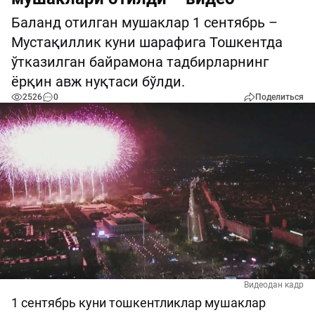
Баланд отилган мушаклар 1 сентябрь –
Мустақиллик куни шарафига Тошкентда
ўтказилган байрамона тадбирларнинг
ёрқин авж нуқтаси бўлди.
2526
0
Поделиться
Видеодан кадр
1 сентябрь куни тошкентликлар мушаклар