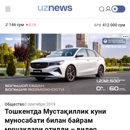
11 916 сум
28.92
13 749 сум
1 271 000 сум
32.19
МРОТ
146 сум
412 000 сум
-0.18
БРВ
Общество
2 сентября 2019
Тошкeнтда Мустақиллик куни
муносабати билан байрам
мушаклари отилди – видeо