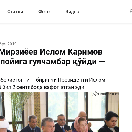
Статьи
Фото
Видео
бря 2019
Мирзиёев Ислом Каримов
 пойига гулчамбар қўйди —
збекистоннинг биринчи Президенти Ислом
 йил 2 сентябрда вафот этган эди.
Поделиться