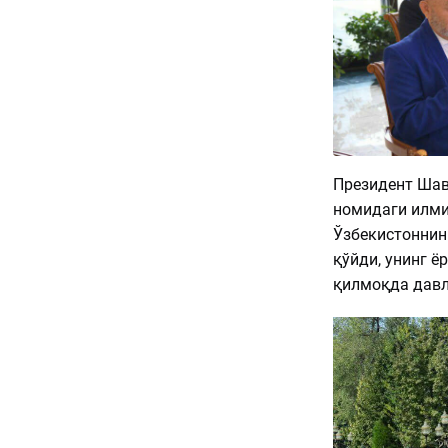
Президент Шав
номидаги илми
Ўзбекистоннин
қўйди, унинг ё
қилмоқда давл