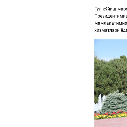
Гул қўйиш мар
Президентимизн
мамлакатимиз
хизматлари ёд