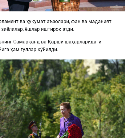
ламент ва ҳукумат аъзолари, фан ва маданият
 зиёлилар, ёшлар иштирок этди.
нинг Самарқанд ва Қарши шаҳарларидаги
ига ҳам гуллар қўйилди.