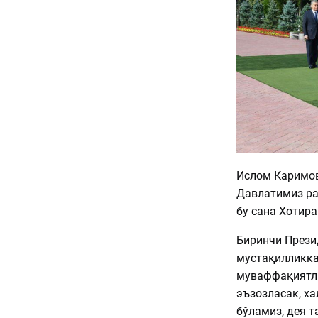
Ислом Каримов 
Давлатимиз ра
бу сана Хотира
Биринчи Прези
мустақилликка
муваффақиятла
эъзозласак, х
бўламиз, дея 