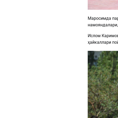
Маросимда пар
намояндалари,
Ислом Каримов
ҳайкаллари пой