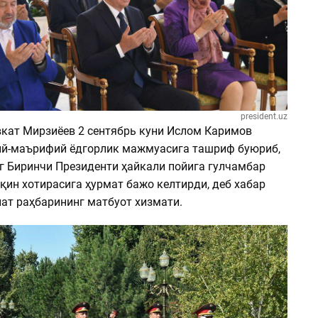
president.uz
кат Мирзиёев 2 сентябрь куни Ислом Каримов
й-маърифий ёдгорлик мажмуасига ташриф буюриб,
г Биринчи Президенти ҳайкали пойига гулчамбар
рқин хотирасига ҳурмат бажо келтирди, деб хабар
ат раҳбарининг матбуот хизмати.