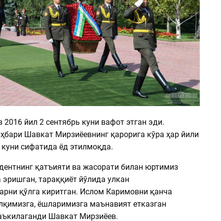
2016 йил 2 сентябрь куни вафот этган эди.
ҳбари Шавкат Мирзиёевнинг қарорига кўра ҳар йили
 куни сифатида ёд этилмоқда.
дентнинг қатъияти ва жасорати билан юртимиз
 эришган, тараққиёт йўлида улкан
рни қўлга киритган. Ислом Каримовни қанча
алқимизга, ёшларимизга маънавият етказган
таъкилаганди Шавкат Мирзиёев.