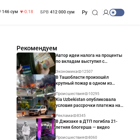
13 749 сум
32.19
МРОТ
1 271 000 сум
146 сум
-0.18
БРВ
412 000 сум
Ру
Рекомендуем
Автор идеи налога на проценты
по вкладам выступил с
разъяснением
Экономика
12507
В Ташобласти произошёл
крупный пожар в одном из
магазинов — видео
Происшествия
10295
Kia Uzbekistan опубликовала
условия рассрочки платежа на
Kia Sonet со ставкой от 0%
Реклама
8345
годовых
В Джизаке в ДТП погибла 21-
летняя блогерша — видео
Происшествия
8060