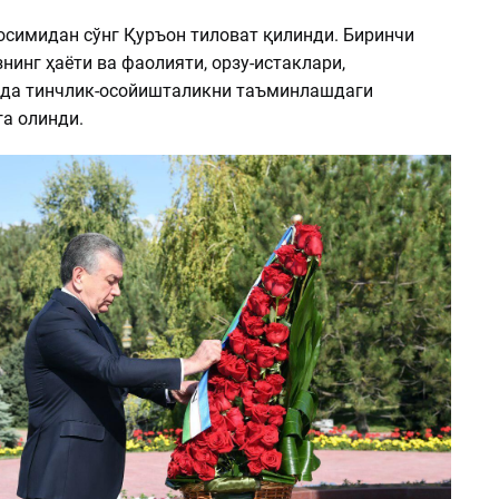
осимидан сўнг Қуръон тиловат қилинди. Биринчи
инг ҳаёти ва фаолияти, орзу-истаклари,
да тинчлик-осойишталикни таъминлашдаги
га олинди.