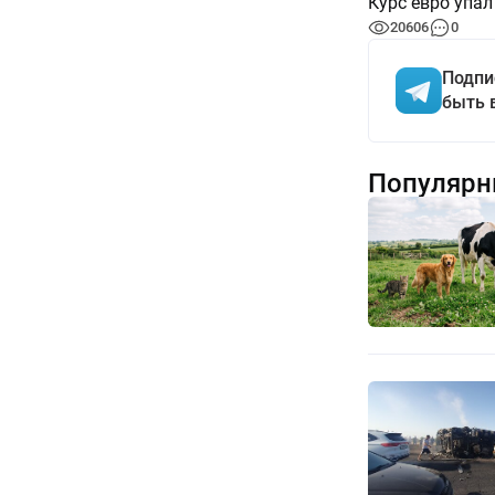
Курс евро упал
20606
0
Подпи
быть 
Популярн