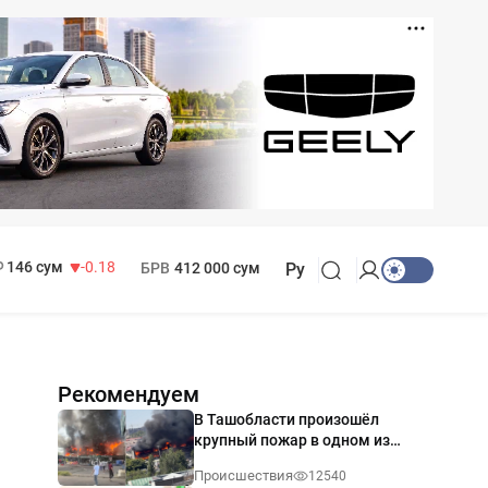
11 916 сум
28.92
13 749 сум
32.19
МРОТ
1 271 000 сум
146 сум
-0.18
БРВ
412 000 сум
Ру
Рекомендуем
В Ташобласти произошёл
крупный пожар в одном из
магазинов — видео
Происшествия
12540