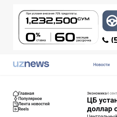
Новости
Главная
Экономика
4 сен
ЦБ уста
Популярное
Лента новостей
доллар 
Reels
Центральный 