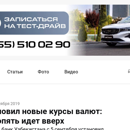
Статьи
Фото
Видео
тября 2019
новил новые курсы валют:
опять идет вверх
банк Узбекистана с 5 сентября установил