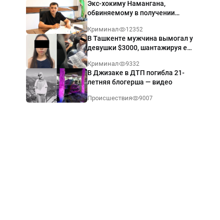
Экс-хокиму Намангана,
обвиняемому в получении
взятки $60 тыс., вынесли
Криминал
12352
приговор
В Ташкенте мужчина вымогал у
девушки $3000, шантажируя её
интимными фото — видео
Криминал
9332
В Джизаке в ДТП погибла 21-
летняя блогерша — видео
Происшествия
9007