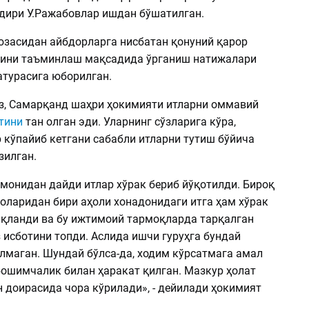
удири У.Ражабовлар ишдан бўшатилган.
юзасидан айбдорларга нисбатан қонуний қарор
ини таъминлаш мақсадида ўрганиш натижалари
атурасига юборилган.
з, Самарқанд шаҳри ҳокимияти итларни оммавий
тини
тан олган эди. Уларнинг сўзларига кўра,
 кўпайиб кетгани сабабли итларни тутиш бўйича
зилган.
омонидан дайди итлар хўрак бериб йўқотилди. Бироқ
золаридан бири аҳоли хонадонидаги итга ҳам хўрак
иқланди ва бу ижтимоий тармоқларда тарқалган
 исботини топди. Аслида ишчи гуруҳга бундай
лмаган. Шундай бўлса-да, ходим кўрсатмага амал
бошимчалик билан ҳаракат қилган. Мазкур ҳолат
н доирасида чора кўрилади», - дейилади ҳокимият