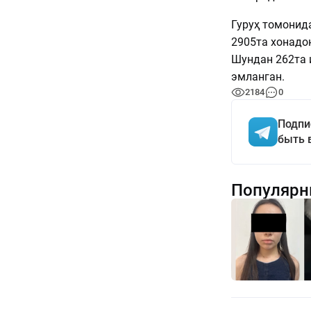
Гуруҳ томонид
2905та хонадон
Шундан 262та 
эмланган.
2184
0
Подпи
быть 
Популярн