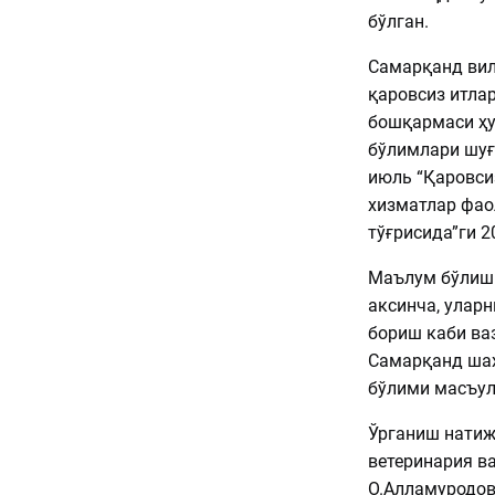
бўлган.
Самарқанд вил
қаровсиз итла
бошқармаси ҳу
бўлимлари шуғ
июль “Қаровси
хизматлар фао
тўғрисида”ги 2
Маълум бўлиши
аксинча, уларн
бориш каби ва
Самарқанд шаҳ
бўлими масъул
Ўрганиш натиж
ветеринария в
О.Алламуродов