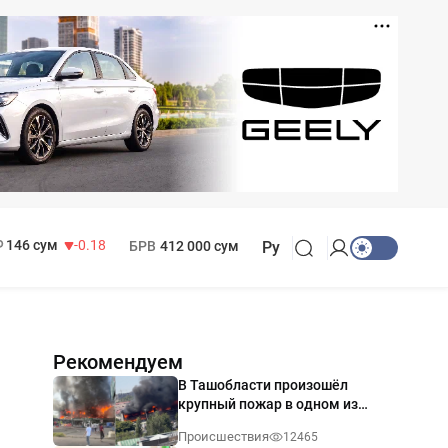
11 916 сум
28.92
13 749 сум
32.19
МРОТ
1 271 000 сум
146 сум
-0.18
БРВ
412 000 сум
Ру
Рекомендуем
В Ташобласти произошёл
крупный пожар в одном из
магазинов — видео
Происшествия
12465