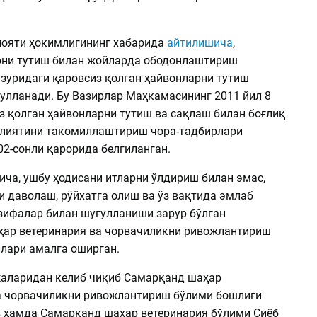
ояти ҳокимлигининг хабарида
айтилишича
,
рни тутиш билан жойларда ободонлаштириш
зуридаги қаровсиз қолган ҳайвонларни тутиш
улланади. Бу Вазирлар Маҳкамасининг 2011 йил 8
з қолган ҳайвонларни тутиш ва сақлаш билан боғлиқ
лиятини такомиллаштириш чора-тадбирлари
02-сонли қарорида белгиланган.
ча, ушбу ҳодисани итларни ўлдириш билан эмас,
и даволаш, рўйхатга олиш ва ўз вақтида эмлаб
зифалар билан шуғулланиши зарур бўлган
ар ветеринария ва чорвачиликни ривожлантириш
лари амалга оширган.
аларидан келиб чиқиб Самарқанд шаҳар
а чорвачиликни ривожлантириш бўлими бошлиғи
 ҳамда Самарқанд шаҳар ветеринария бўлими Сиёб