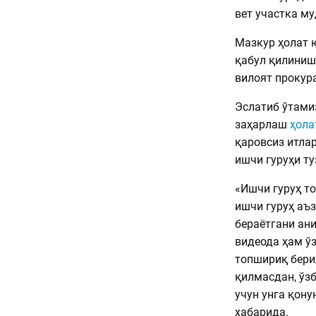
вет участка м
Мазкур ҳолат 
қабул қилиниш
вилоят прокур
Эслатиб ўтами
заҳарлаш
ҳола
қаровсиз итлар
ишчи гуруҳи ту
«Ишчи гуруҳ т
ишчи гуруҳ аъ
бераётгани ан
видеода ҳам ўз
топшириқ бери
қилмасдан, ўз
учун унга қону
хабарида.