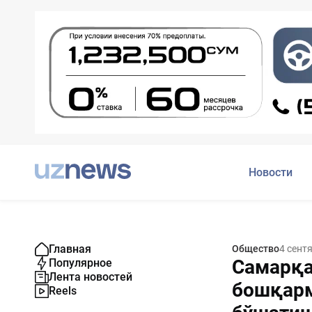
Новости
Главная
Общество
4 сент
Самарқа
Популярное
Лента новостей
бошқарм
Reels