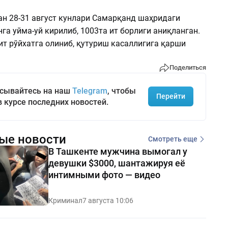
ан 28-31 август кунлари Самарқанд шаҳридаги
га уйма-уй кирилиб, 1003та ит борлиги аниқланган.
ит рўйхатга олиниб, қутуриш касаллигига қарши
Поделиться
сывайтесь на наш
Telegram
, чтобы
Перейти
в курсе последних новостей.
ые новости
Смотреть еще
В Ташкенте мужчина вымогал у
девушки $3000, шантажируя её
интимными фото — видео
Криминал
7 августа 10:06