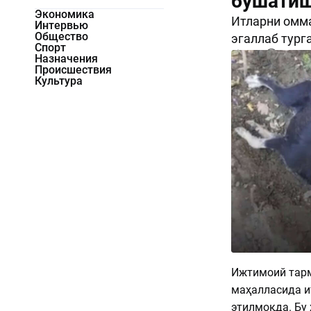
бўшати
Экономика
Итларни омма
Интервью
Общество
эгаллаб тург
Спорт
2184
0
Назначения
Происшествия
Культура
Ижтимоий тарм
маҳалласида и
этилмоқда. Бу