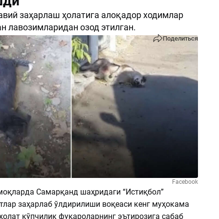
шди
вий заҳарлаш ҳолатига алоқадор ходимлар
ан лавозимларидан озод этилган.
Поделиться
Facebook
оқларда Самарқанд шаҳридаги “Истиқбол”
тлар заҳарлаб ўлдирилиши воқеаси кенг муҳокама
 ҳолат кўпчилик фуқароларнинг эътирозига сабаб