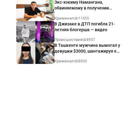
Экс-хокиму Намангана,
обвиняемому в получении
взятки $60 тыс., вынесли
Криминал
11555
приговор
В Джизаке в ДТП погибла 21-
летняя блогерша — видео
Происшествия
8957
В Ташкенте мужчина вымогал у
девушки $3000, шантажируя её
интимными фото — видео
Криминал
8930