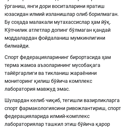
ўрганиш, янги дори воситаларини яратиш
юзасидан илмий изланишлар олиб борилмаган.
Бу соҳада малакали мутахассислар ҳам йўқ.
Кўпчилик атлетлар допинг бўлмаган қандай
моддалардан фойдаланиш мумкинлигини
билмайди.
Спорт федерацияларининг бирортасида ҳам
терма жамоа аъзоларининг мусобақага
тайёргарлиги ва тикланиш жараёнини
мониторинг қилиш бўйича комплекс
лаборатория мавжуд эмас.
Шулардан келиб чиқиб, тегишли вазирликларга
спорт фармакологиясини ривожлантириш, спорт
федерацияларида илмий-комплекс
лабораториялар ташкил этиш бўйича қарор