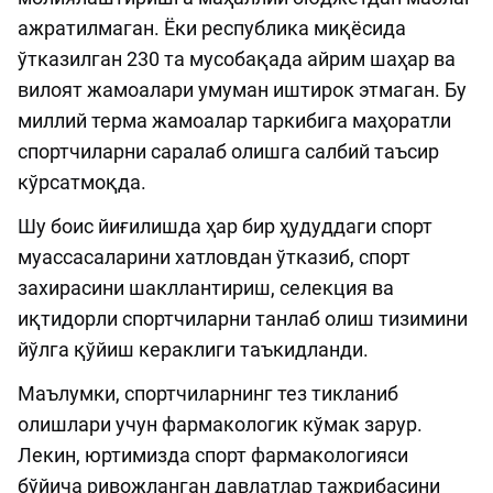
ажратилмаган. Ёки республика миқёсида
ўтказилган 230 та мусобақада айрим шаҳар ва
вилоят жамоалари умуман иштирок этмаган. Бу
миллий терма жамоалар таркибига маҳоратли
спортчиларни саралаб олишга салбий таъсир
кўрсатмоқда.
Шу боис йиғилишда ҳар бир ҳудуддаги спорт
муассасаларини хатловдан ўтказиб, спорт
захирасини шакллантириш, селекция ва
иқтидорли спортчиларни танлаб олиш тизимини
йўлга қўйиш кераклиги таъкидланди.
Маълумки, спортчиларнинг тез тикланиб
олишлари учун фармакологик кўмак зарур.
Лекин, юртимизда спорт фармакологияси
бўйича ривожланган давлатлар тажрибасини