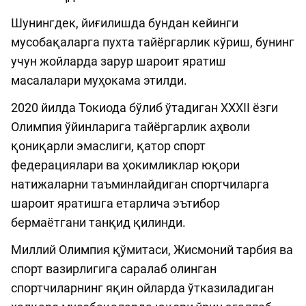
Шунингдек, йиғилишда бундан кейинги
мусобақаларга пухта тайёргарлик кўриш, бунинг
учун жойларда зарур шароит яратиш
масалалари муҳокама этилди.
2020 йилда Токиода бўлиб ўтадиган XXXII ёзги
Олимпия ўйинларига тайёргарлик аҳволи
қониқарли эмаслиги, қатор спорт
федерациялари ва ҳокимликлар юқори
натижаларни таъминлайдиган спортчиларга
шароит яратишга етарлича эътибор
бермаётгани танқид қилинди.
Миллий Олимпия қўмитаси, Жисмоний тарбия ва
спорт вазирлигига саралаб олинган
спортчиларнинг яқин ойларда ўтказиладиган