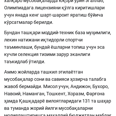
халқаро мусобақаларда юқори ўрин эгаллаб,
Олимпиадага лицензияни қўлга киритишлари
учун янада кенг шарт-шароит яратиш бўйича
кўрсатмалар берилди.
Бундан ташқари моддий-техник база муҳимлиги,
лекин натижани иқтидорли спортчи
таъминлаши, бундай ёшларни топиш учун эса
кучли селекция тизими зарур эканлиги
таъкидлаб ўтилди.
Аммо жойларда ташкил этилаётган
мусобақалар сони ва савияси ҳозирча талабга
жавоб бермайди. Мисол учун, Андижон, Бухоро,
Навоий, Наманган, Тошкент, Хоразм, Фарғона
ҳамда Қашқадарё вилоятларидаги 131 та шаҳар
ва туманда жорий йилги мусобақаларни
молиялаштиришга маҳаллий бюджетдан маблағ