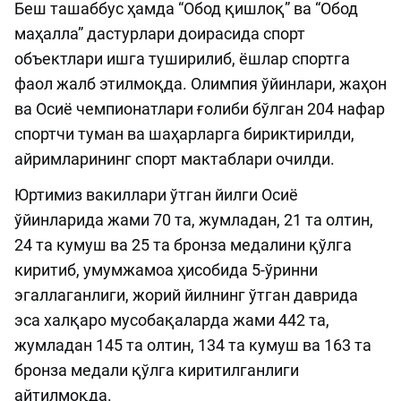
Беш ташаббус ҳамда “Обод қишлоқ” ва “Обод
маҳалла” дастурлари доирасида спорт
объектлари ишга туширилиб, ёшлар спортга
фаол жалб этилмоқда. Олимпия ўйинлари, жаҳон
ва Осиё чемпионатлари ғолиби бўлган 204 нафар
спортчи туман ва шаҳарларга бириктирилди,
айримларининг спорт мактаблари очилди.
Юртимиз вакиллари ўтган йилги Осиё
ўйинларида жами 70 та, жумладан, 21 та олтин,
24 та кумуш ва 25 та бронза медалини қўлга
киритиб, умумжамоа ҳисобида 5-ўринни
эгаллаганлиги, жорий йилнинг ўтган даврида
эса халқаро мусобақаларда жами 442 та,
жумладан 145 та олтин, 134 та кумуш ва 163 та
бронза медали қўлга киритилганлиги
айтилмоқда.