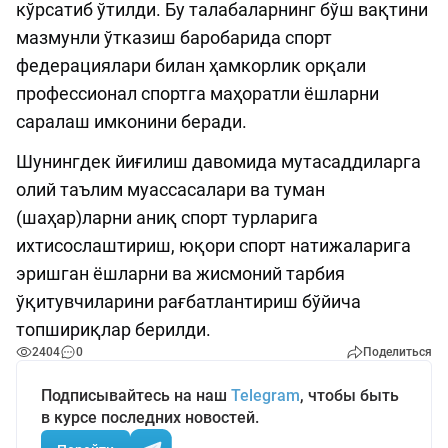
кўрсатиб ўтилди. Бу талабаларнинг бўш вақтини
мазмунли ўтказиш баробарида спорт
федерациялари билан ҳамкорлик орқали
профессионал спортга маҳоратли ёшларни
саралаш имконини беради.
Шунингдек йиғилиш давомида мутасаддиларга
олий таълим муассасалари ва туман
(шаҳар)ларни аниқ спорт турларига
ихтисослаштириш, юқори спорт натижаларига
эришган ёшларни ва жисмоний тарбия
ўқитувчиларини рағбатлантириш бўйича
топшириқлар берилди.
2404
0
Поделиться
Подписывайтесь на наш
Telegram
, чтобы быть
в курсе последних новостей.