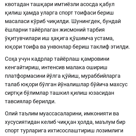
квотадан ташқари имтиёзли асосда қабул
қилиш ҳамда уларга спорт тоифаси бериш
масаласи кўриб чиқилди. Шунингдек, бундай
ёшларни тайёрлаган жисмоний тарбия
ўқитувчилари иш ҳақига қўшимча устама,
юқори тоифа ва унвонлар бериш таклиф этилди.
Соҳа учун кадрлар тайёрлаш қамровини
кенгайтириш, интенсив малака ошириш
платформасини йўлга қўйиш, мураббийларга
талаб юқори бўлган йўналишлар бўйича махсус
сиртқи бўлимлар ташкил қилиш юзасидан
тавсиялар берилди.
Олий таълим муассасаларини, имконияти ва
хусусиятидан келиб чиққан ҳолда, маълум бир
спорт турларига ихтисослаштириш лозимлиги