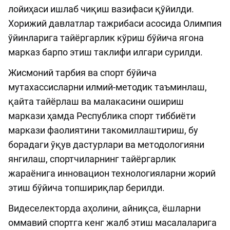
лойиҳаси ишлаб чиқиш вазифаси қўйилди.
Хорижий давлатлар тажрибаси асосида Олимпия
ўйинларига тайёргарлик кўриш бўйича ягона
марказ барпо этиш таклифи илгари сурилди.
Жисмоний тарбия ва спорт бўйича
мутахассисларни илмий-методик таъминлаш,
қайта тайёрлаш ва малакасини ошириш
маркази ҳамда Республика спорт тиббиёти
маркази фаолиятини такомиллаштириш, бу
борадаги ўқув дастурлари ва методологияни
янгилаш, спортчиларнинг тайёргарлик
жараёнига инновацион технологияларни жорий
этиш бўйича топшириқлар берилди.
Видеселекторда аҳолини, айниқса, ёшларни
оммавий спортга кенг жалб этиш масалаларига