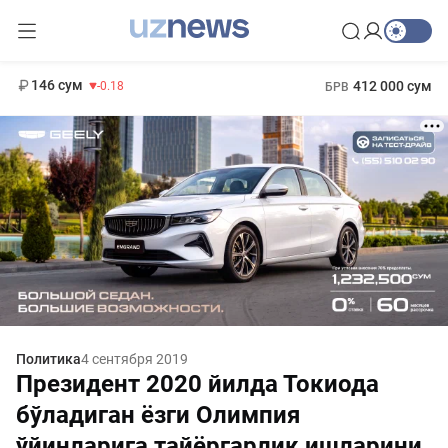
11 916 сум
28.92
13 749 сум
1 271 000 сум
32.19
МРОТ
146 сум
412 000 сум
-0.18
БРВ
Политика
4 сентября 2019
Президент 2020 йилда Токиода
бўладиган ёзги Олимпия
ўйинларига тайёргарлик ишларини