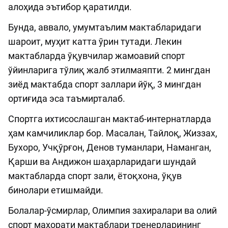
алоҳида эътибор қаратилди.
Бунда, аввало, умумтаълим мактабларидаги
шароит, муҳит катта ўрин тутади. Лекин
мактабларда ўқувчилар жамоавий спорт
ўйинларига тўлиқ жалб этилмаяпти. 2 мингдан
зиёд мактабда спорт заллари йўқ, 3 мингдан
ортиғида эса таъмирталаб.
Спортга ихтисослашган мактаб-интернатларда
ҳам камчиликлар бор. Масалан, Тайлоқ, Жиззах,
Бухоро, Учқўрғон, Денов туманлари, Наманган,
Қарши ва Андижон шаҳарларидаги шундай
мактабларда спорт зали, ётоқхона, ўқув
бинолари етишмайди.
Болалар-ўсмирлар, Олимпия захиралари ва олий
спорт маҳорати мактаблари тренерларининг