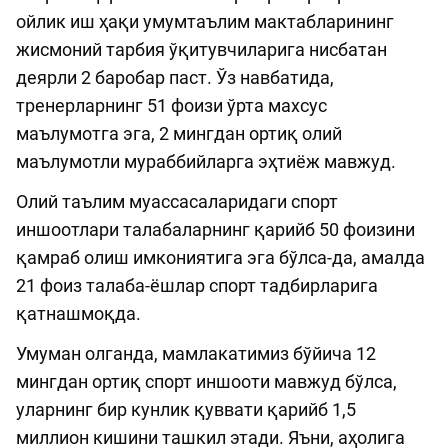
ойлик иш ҳақи умумтаълим мактабларининг
жисмоний тарбия ўқитувчиларига нисбатан
деярли 2 баробар паст. Ўз навбатида,
тренерларнинг 51 фоизи ўрта махсус
маълумотга эга, 2 мингдан ортиқ олий
маълумотли мураббийларга эҳтиёж мавжуд.
Олий таълим муассасаларидаги спорт
иншоотлари талабаларнинг қарийб 50 фоизини
қамраб олиш имкониятига эга бўлса-да, амалда
21 фоиз талаба-ёшлар спорт тадбирларига
қатнашмоқда.
Умуман олганда, мамлакатимиз бўйича 12
мингдан ортиқ спорт иншооти мавжуд бўлса,
уларнинг бир кунлик қуввати қарийб 1,5
миллион кишини ташкил этади. Яъни, аҳолига