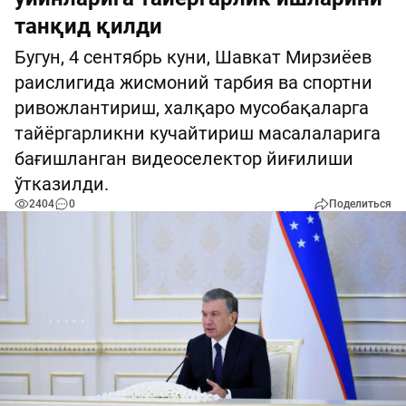
танқид қилди
Бугун, 4 сентябрь куни, Шавкат Мирзиёев
раислигида жисмоний тарбия ва спортни
ривожлантириш, халқаро мусобақаларга
тайёргарликни кучайтириш масалаларига
бағишланган видеоселектор йиғилиши
ўтказилди.
2404
0
Поделиться