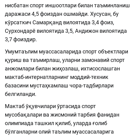
нисбатан спорт иншоотлари билан таъминланиш
даражаси 4,5 фоиздан ошмайди. Хусусан, бу
кўрсаткич Самарқанд вилоятида 3,4 фоиз,
Сурхондарё вилоятида 3,5, Андижон вилоятида
3,7 фоиздир.
Умумтаълим муассасаларида спорт объектлари
қуриш ва таъмирлаш, уларни замонавий спорт
анжомлари билан жиҳозлаш, ихтисослашган
мактаб-интернатларнинг моддий-техник
базасини мустаҳкамлаш чора-тадбирлари
белгиланди.
Мактаб ўқувчилари ўртасида спорт
мусобақалари ва жисмоний тарбия фанидан
олимпиада ташкил қилиб, уларда ғолиб
бўлганларни олий таълим муассасаларига