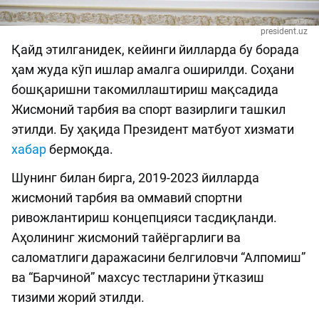
president.uz
Қайд этилганидек, кейинги йилларда бу борада
ҳам жуда кўп ишлар амалга оширилди. Соҳани
бошқаришни такомиллаштириш мақсадида
Жисмоний тарбия ва спорт вазирлиги ташкил
этилди. Бу ҳақида Президент матбуот хизмати
хабар
бермоқда.
Шунинг билан бирга, 2019-2023 йилларда
жисмоний тарбия ва оммавий спортни
ривожлантириш концепцияси тасдиқланди.
Аҳолининг жисмоний тайёргарлиги ва
саломатлиги даражасини белгиловчи “Алпомиш”
ва “Барчиной” махсус тестларини ўтказиш
тизими жорий этилди.