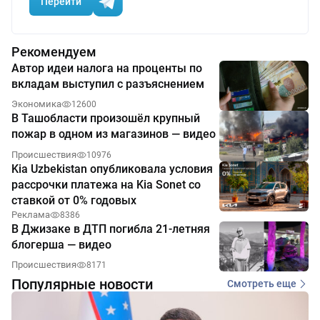
Перейти
Рекомендуем
Автор идеи налога на проценты по
вкладам выступил с разъяснением
Экономика
12600
В Ташобласти произошёл крупный
пожар в одном из магазинов — видео
Происшествия
10976
Kia Uzbekistan опубликовала условия
рассрочки платежа на Kia Sonet со
ставкой от 0% годовых
Реклама
8386
В Джизаке в ДТП погибла 21-летняя
блогерша — видео
Происшествия
8171
Популярные новости
Смотреть еще