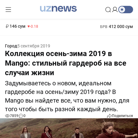
11 916 сум
28.92
13 749 сум
1 271 000 сум
32.19
МРОТ
146 сум
412 000 сум
-0.18
БРВ
Город
5 сентября 2019
Коллекция осень-зима 2019 в
Mango: стильный гардероб на все
случаи жизни
Задумываетесь о новом, идеальном
гардеробе на осень/зиму 2019 года? В
Mango вы найдете все, что вам нужно, для
того чтобы быть разной каждый день.
7859
0
Поделиться