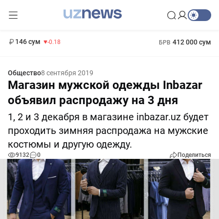
11 916 сум
28.92
13 749 сум
1 271 000 сум
32.19
МРОТ
146 сум
412 000 сум
-0.18
БРВ
Общество
8 сентября 2019
Магазин мужской одежды Inbazar
объявил распродажу на 3 дня
1, 2 и 3 декабря в магазине inbazar.uz будет
проходить зимняя распродажа на мужские
костюмы и другую одежду.
9132
0
Поделиться