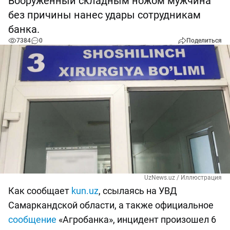
Вооружённый складным ножом мужчина
без причины нанес удары сотрудникам
банка.
7384
0
Поделиться
UzNews.uz / Иллюстрация
Как сообщает
kun.uz
, ссылаясь на УВД
Самаркандской области, а также официальное
сообщение
«Агробанка», инцидент произошел 6