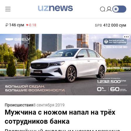
11 916 сум
28.92
13 749 сум
1 271 000 сум
32.19
МРОТ
146 сум
412 000 сум
-0.18
БРВ
Происшествия
8 сентября 2019
Мужчина с ножом напал на трёх
сотрудников банка