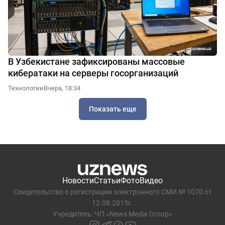
В Узбекистане зафиксированы массовые
кибератаки на серверы госорганизаций
Технологии
Вчера, 18:34
Показать еще
Новости
Статьи
Фото
Видео
Свидетельство о регистрации электронного СМИ № 1070 от
12.08.2015г.
Учредитель: ЧП «News Media Group»