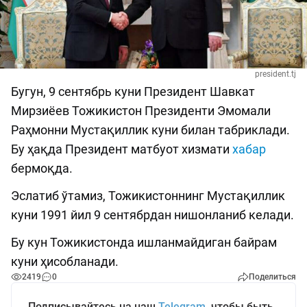
president.tj
Бугун, 9 сентябрь куни Президент Шавкат
Мирзиёев Тожикистон Президенти Эмомали
Раҳмонни Мустақиллик куни билан табриклади.
Бу ҳақда Президент матбуот хизмати
хабар
бермоқда.
Эслатиб ўтамиз, Тожикистоннинг Мустақиллик
куни 1991 йил 9 сентябрдан нишонланиб келади.
Бу кун Тожикистонда ишланмайдиган байрам
куни ҳисобланади.
2419
0
Поделиться
Подписывайтесь на наш
Telegram
, чтобы быть