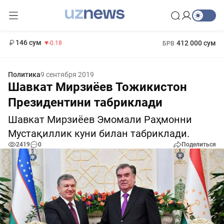
11 916 сум
28.92
13 749 сум
1 271 000 сум
32.19
МРОТ
146 сум
412 000 сум
-0.18
БРВ
Политика
9 сентября 2019
Шавкат Мирзиёев Тожикистон
Президентини табриклади
Шавкат Мирзиёев Эмомали Раҳмонни
Мустақиллик куни билан табриклади.
2419
0
Поделиться