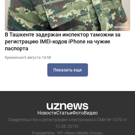
В Ташкенте задержан инспектор таможни за
регистрацию IMEI-кодов iPhone на чужие
паспорта
Криминал
5 августа 14:58
Показать еще
Новости
Статьи
Фото
Видео
Свидетельство о регистрации электронного СМИ № 1070 от
12.08.2015г.
Учредитель: ЧП «News Media Group»