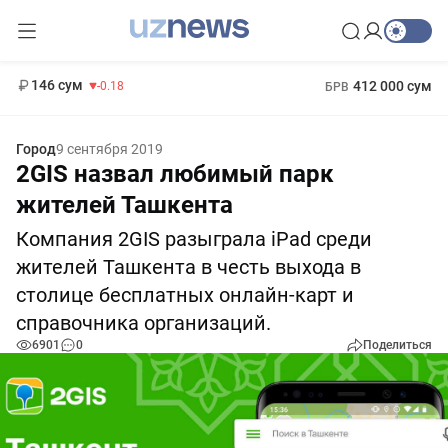
11 916 сум
28.92
13 749 сум
1 271 000 сум
32.19
МРОТ
146 сум
412 000 сум
-0.18
БРВ
Город
9 сентября 2019
2GIS назвал любимый парк
жителей Ташкента
Компания 2GIS разыграла iPad среди
жителей Ташкента в честь выхода в
столице бесплатных онлайн-карт и
справочника организаций.
6901
0
Поделиться