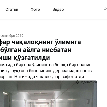
Статьи
Фото
Видео
 сентября 2019
фар чақалоқнинг ўлимига
бўлган аёлга нисбатан
иши қўзғатилди
оятида бир она ўзининг ва бошқа бир онанинг
и туғруқхона биносининг деразасидан пастга
орган. Натижада чақалоқлар вафот этди.
Поделиться