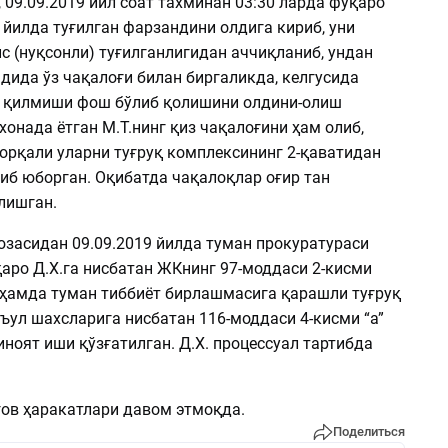
09.09.2019 йил соат тахминан 03:30 ларда фуқаро
9 йилда туғилган фарзандини олдига кириб, уни
с (нуқсонли) туғилганлигидан аччиқланиб, ундан
дида ўз чақалоғи билан биргаликда, келгусида
н қилмиши фош бўлиб қолишини олдини-олиш
онада ётган М.Т.нинг қиз чақалоғини ҳам олиб,
 орқали уларни туғруқ комплексининг 2-қаватидан
иб юборган. Оқибатда чақалоқлар оғир тан
лишган.
юзасидан 09.09.2019 йилда туман прокуратураси
аро Д.Х.га нисбатан ЖКнинг 97-моддаси 2-кисми
и ҳамда туман тиббиёт бирлашмасига қарашли туғруқ
ъул шахсларига нисбатан 116-моддаси 4-кисми “а”
ноят иши қўзғатилган. Д.Х. процессуал тартибда
гов ҳаракатлари давом этмоқда.
Поделиться