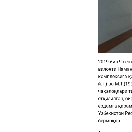
2019 йил 9 сен
вилояти Наман
комплексига қ
й.т.) ва М.Т.(1
чақалоқлари т
ётқизилган, б
ёрдамга қарам
Ўзбекистон Ре
бермоқда.