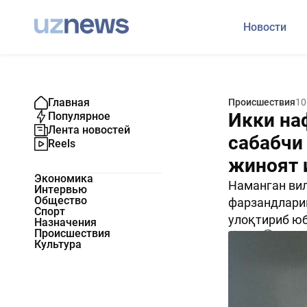
Новости
Главная
Происшествия
10
Икки на
Популярное
Лента новостей
сабабчи 
Reels
жиноят 
Экономика
Наманган вил
Интервью
Общество
фарзандларин
Спорт
улоқтириб юб
Назначения
Происшествия
1982
0
Культура