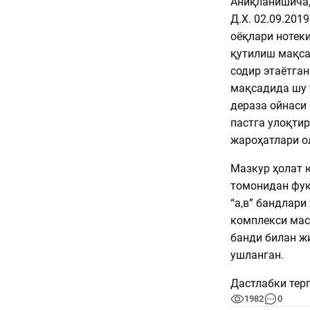
Аниқланишича, 
Д.Х. 02.09.201
оёқлари нотеки
қутилиш мақса
содир этаётга
мақсадида шу х
дераза ойнаси
пастга улоқтир
жароҳатлари о
Мазкур ҳолат 
томонидан фуқ
“а,в” бандлар
комплекси мас
банди билан жи
ушланган.
Дастлабки тер
1982
0