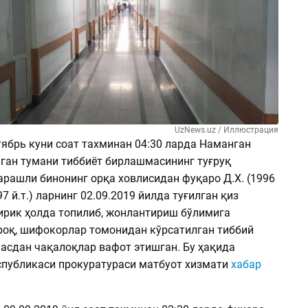
UzNews.uz / Иллюстрация
тябрь куни соат тахминан 04:30 ларда Наманган
ган тумани тиббиёт бирлашмасининг туғруқ
арашли бинонинг орқа ховлисидан фуқаро Д.Х. (1996
997 й.т.) ларнинг 02.09.2019 йилда туғилган қиз
ирик ҳолда топилиб, жонлантириш бўлимига
ироқ, шифокорлар томонидан кўрсатилган тиббий
асдан чақалоқлар вафот этишган. Бу ҳақида
спубликаси прокуратураси матбуот хизмати
хабар