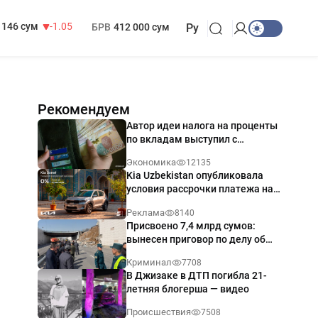
13 717 сум
-25.83
МРОТ
1 271 000 сум
146 сум
-1.05
БРВ
412 000 сум
Ру
Рекомендуем
Автор идеи налога на проценты
по вкладам выступил с
разъяснением
Экономика
12135
Kia Uzbekistan опубликовала
условия рассрочки платежа на
Kia Sonet со ставкой от 0%
Реклама
8140
годовых
Присвоено 7,4 млрд сумов:
вынесен приговор по делу об
обрушении путепровода в
Криминал
7708
Ташкенте
В Джизаке в ДТП погибла 21-
летняя блогерша — видео
Происшествия
7508