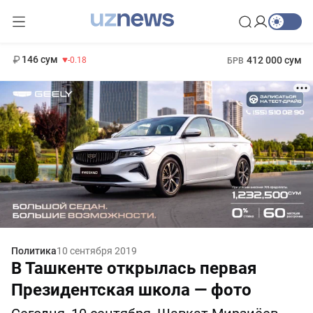
13 749 сум
32.19
146 сум
412 000 сум
-0.18
БРВ
11 916 сум
1 271 000 сум
28.92
МРОТ
Политика
10 сентября 2019
В Ташкенте открылась первая
Президентская школа — фото