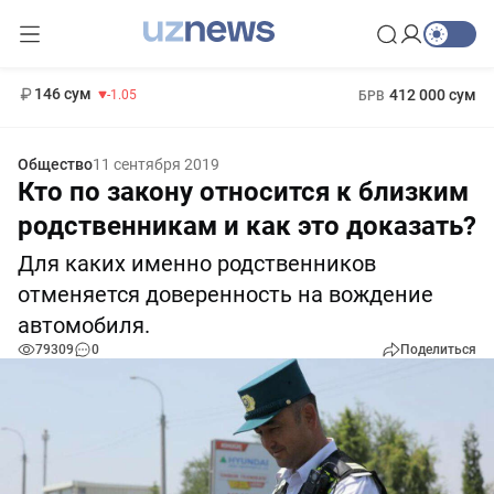
11 887 сум
-55.49
13 717 сум
1 271 000 сум
-25.83
МРОТ
146 сум
412 000 сум
-1.05
БРВ
Общество
11 сентября 2019
Кто по закону относится к близким
родственникам и как это доказать?
Для каких именно родственников
отменяется доверенность на вождение
автомобиля.
79309
0
Поделиться