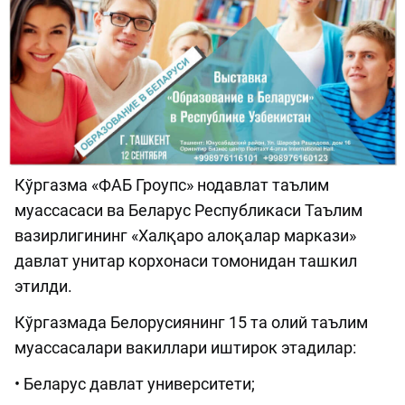
Кўргазма «ФАБ Гроупс» нодавлат таълим
муассасаси ва Беларус Республикаси Таълим
вазирлигининг «Халқаро алоқалар маркази»
давлат унитар корхонаси томонидан ташкил
этилди.
Кўргазмада Белорусиянинг 15 та олий таълим
муассасалари вакиллари иштирок этадилар:
• Беларус давлат университети;