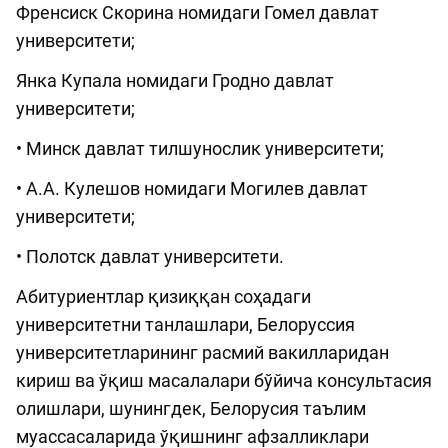
Френсиск Скорина номидаги Гомел давлат
университети;
Янка Купала номидаги Гродно давлат
университети;
• Минск давлат тилшунослик университети;
• А.А. Кулешов номидаги Могилев давлат
университети;
• Полотск давлат университети.
Абитуриентлар қизиққан соҳадаги
университетни танлашлари, Белоруссия
университетларининг расмий вакилларидан
кириш ва ўқиш масалалари бўйича консультасия
олишлари, шунингдек, Белорусия таълим
муассасаларида ўқишнинг афзалликлари