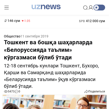
11 887 сум
-55.49
13 717 сум
1 271 000 сум
-25.83
МРОТ
146 сум
412 000 сум
-1.05
БРВ
Общество
11 сентября 2019
Тошкент ва бошқа шаҳарларда
«Белоруссияда таълим»
кўргазмаси бўлиб ўтади
12-18 сентябрь кунлари Тошкент, Бухоро,
Қарши ва Самарқанд шаҳарларида
«Беларусияда таълим» ўқув кўргазмаси
бўлиб ўтади.
5473
0
Поделиться