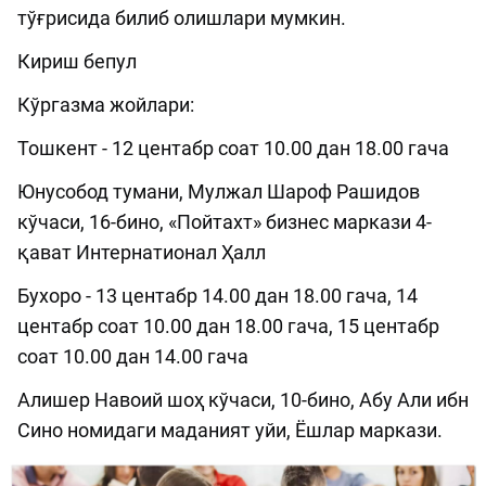
тўғрисида билиб олишлари мумкин.
Кириш бепул
Кўргазма жойлари:
Тошкент - 12 центабр соат 10.00 дан 18.00 гача
Юнусобод тумани, Мулжал Шароф Рашидов
кўчаси, 16-бино, «Пойтахт» бизнес маркази 4-
қават Интернатионал Ҳалл
Бухоро - 13 центабр 14.00 дан 18.00 гача, 14
центабр соат 10.00 дан 18.00 гача, 15 центабр
соат 10.00 дан 14.00 гача
Алишер Навоий шоҳ кўчаси, 10-бино, Абу Али ибн
Сино номидаги маданият уйи, Ёшлар маркази.