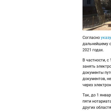
Согласно
указ
дальнейшему с
2021 годах.
В частности, с
занять электр
документы пут
документов, н
через электрон
Так, до 1 янва
пяти нотариата
других областя