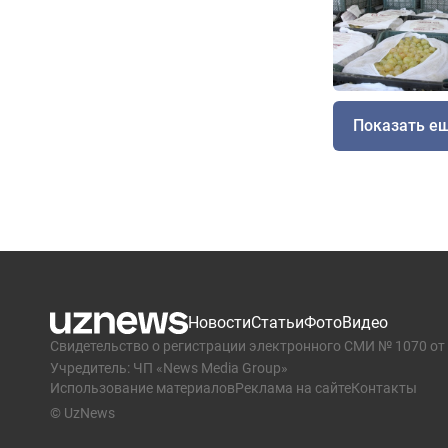
Показать е
Новости
Статьи
Фото
Видео
Свидетельство о регистрации электронного СМИ № 1070 от 
Учредитель: ЧП «News Media Group»
Использование материалов
Реклама на сайте
Контакты
© UzNews