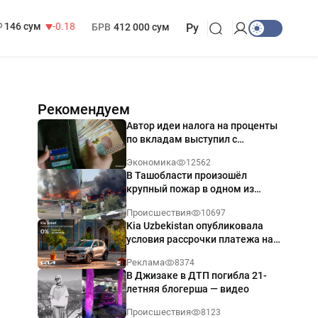
13 749 сум
32.19
МРОТ
1 271 000 сум
146 сум
-0.18
БРВ
412 000 сум
Ру
Рекомендуем
Автор идеи налога на проценты
по вкладам выступил с
разъяснением
Экономика
12562
В Ташобласти произошёл
крупный пожар в одном из
магазинов — видео
Происшествия
10697
Kia Uzbekistan опубликовала
условия рассрочки платежа на
Kia Sonet со ставкой от 0%
Реклама
8374
годовых
В Джизаке в ДТП погибла 21-
летняя блогерша — видео
Происшествия
8123