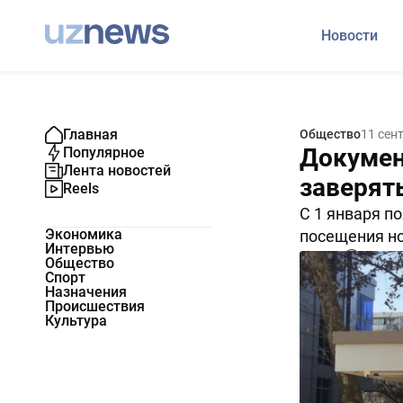
Новости
Главная
Общество
11 сен
Докумен
Популярное
Лента новостей
заверять
Reels
С 1 января п
Экономика
посещения н
Интервью
5439
0
Общество
Спорт
Назначения
Происшествия
Культура