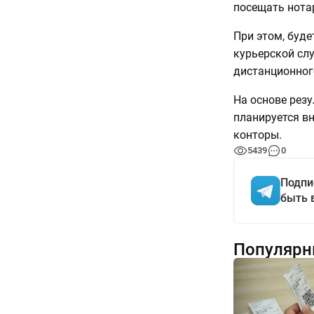
посещать нота
При этом, буд
курьерской сл
дистанционног
На основе резу
планируется в
конторы.
5439
0
Подпи
быть 
Популярн