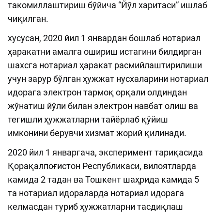
такомиллаштириш бўйича “Йўл харитаси” ишлаб
чиқилган.
хусусан, 2020 йил 1 январдан бошлаб нотариал
ҳаракатни амалга ошириш истагини билдирган
шахсга нотариал ҳаракат расмийлаштирилиши
учун зарур бўлган ҳужжат нусхаларини нотариал
идорага электрон тармоқ орқали олдиндан
жўнатиш йўли билан электрон навбат олиш ва
тегишли ҳужжатларни тайёрлаб қўйиш
имконини берувчи хизмат жорий қилинади.
2020 йил 1 январгача, эксперимент тариқасида
Қорақалпоғистон Республикаси, вилоятларда
камида 2 тадан ва Тошкент шаҳрида камида 5
та нотариал идораларда нотариал идорага
келмасдан туриб ҳужжатларни тасдиқлаш