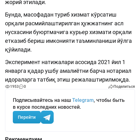
жорий этилади.
Бунда, масофадан туриб хизмат кўрсатиш
орқали расмийлаштирилган ҳужжатнинг асл
нусхасини буюртмачига курьер хизмати орқали
етказиб бериш имконияти таъминланиши йўлга
қўйилади.
Эксперимент натижалари асосида 2021 йил 1
январга қадар ушбу амалиётни барча нотариал
идораларга татбиқ этиш режалаштирилмоқда.
1953
0
Поделиться
Подписывайтесь на наш
Telegram
, чтобы быть
в курсе последних новостей.
Перейти
Рекомендуем