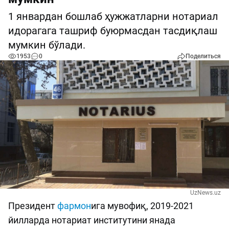
1 январдан бошлаб ҳужжатларни нотариал
идорагага ташриф буюрмасдан тасдиқлаш
мумкин бўлади.
1953
0
Поделиться
UzNews.uz
Президент
фармон
ига мувофиқ, 2019-2021
йилларда нотариат институтини янада