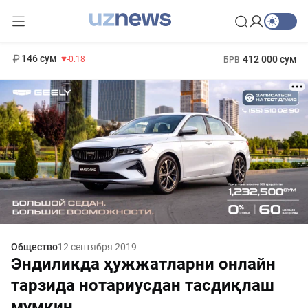
11 916 сум
28.92
13 749 сум
1 271 000 сум
32.19
МРОТ
146 сум
412 000 сум
-0.18
БРВ
Общество
12 сентября 2019
Эндиликда ҳужжатларни онлайн
тарзида нотариусдан тасдиқлаш
мумкин