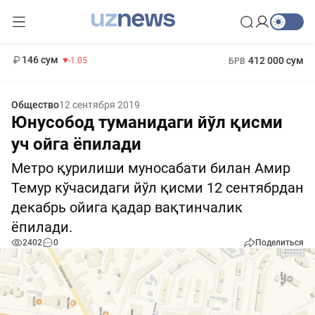
11 887 сум
-55.49
13 717 сум
1 271 000 сум
-25.83
МРОТ
146 сум
412 000 сум
-1.05
БРВ
Общество
12 сентября 2019
Юнусобод туманидаги йўл қисми
уч ойга ёпилади
Метро қурилиши муносабати билан Амир
Темур кўчасидаги йўл қисми 12 сентябрдан
декабрь ойига қадар вақтинчалик
ёпилади.
2402
0
Поделиться