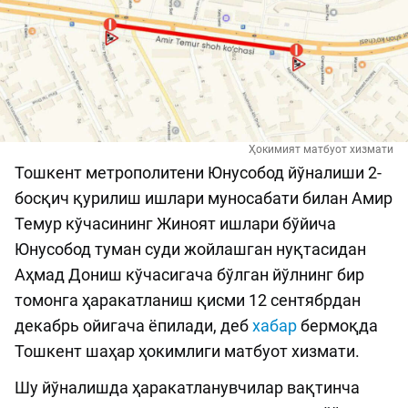
Ҳокимият матбуот хизмати
Тошкент метрополитени Юнусобод йўналиши 2-
босқич қурилиш ишлари муносабати билан Амир
Темур кўчасининг Жиноят ишлари бўйича
Юнусобод туман суди жойлашган нуқтасидан
Аҳмад Дониш кўчасигача бўлган йўлнинг бир
томонга ҳаракатланиш қисми 12 сентябрдан
декабрь ойигача ёпилади, деб
хабар
бермоқда
Тошкент шаҳар ҳокимлиги матбуот хизмати.
Шу йўналишда ҳаракатланувчилар вақтинча