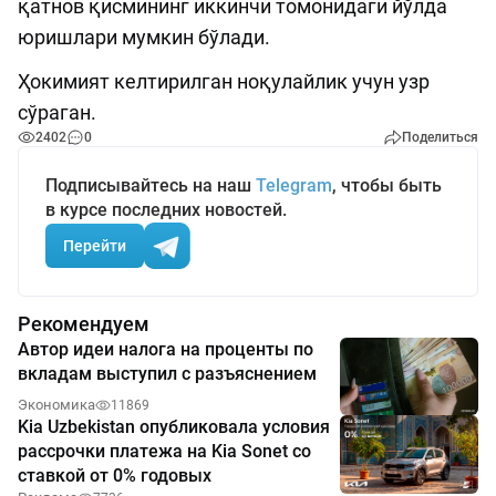
қатнов қисмининг иккинчи томонидаги йўлда
юришлари мумкин бўлади.
Ҳокимият келтирилган ноқулайлик учун узр
сўраган.
2402
0
Поделиться
Подписывайтесь на наш
Telegram
, чтобы быть
в курсе последних новостей.
Перейти
Рекомендуем
Автор идеи налога на проценты по
вкладам выступил с разъяснением
Экономика
11869
Kia Uzbekistan опубликовала условия
рассрочки платежа на Kia Sonet со
ставкой от 0% годовых