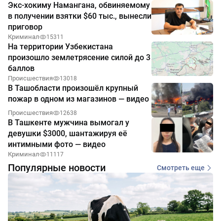
Экс-хокиму Намангана, обвиняемому
в получении взятки $60 тыс., вынесли
приговор
Криминал
15311
На территории Узбекистана
произошло землетрясение силой до 3
баллов
Происшествия
13018
В Ташобласти произошёл крупный
пожар в одном из магазинов — видео
Происшествия
12638
В Ташкенте мужчина вымогал у
девушки $3000, шантажируя её
интимными фото — видео
Криминал
11117
Популярные новости
Смотреть еще