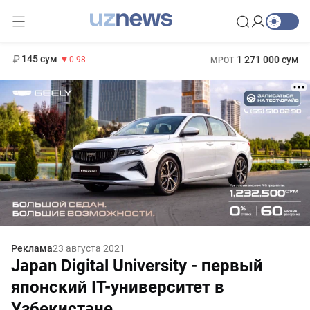
11 952 сум
36.46
13 780 сум
412 000 сум
30.12
БРВ
145 сум
1 271 000 сум
-0.98
МРОТ
Реклама
23 августа 2021
Japan Digital University - первый
японский IT-университет в
Узбекистане