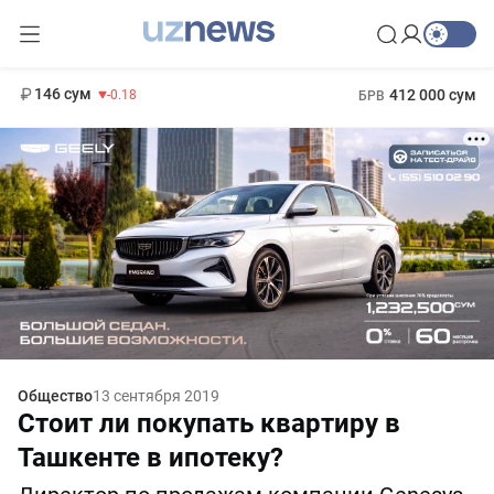
13 749 сум
32.19
146 сум
412 000 сум
-0.18
БРВ
11 916 сум
1 271 000 сум
28.92
МРОТ
Общество
13 сентября 2019
Стоит ли покупать квартиру в
Ташкенте в ипотеку?