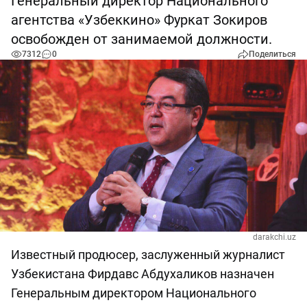
Генеральный директор Национального
агентства «Узбеккино» Фуркат Зокиров
освобожден от занимаемой должности.
7312
0
Поделиться
darakchi.uz
Известный продюсер, заслуженный журналист
Узбекистана Фирдавс Абдухаликов назначен
Генеральным директором Национального