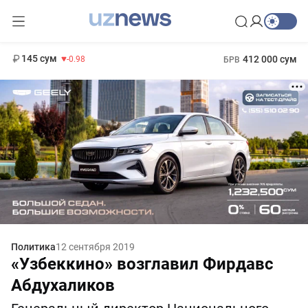
11 952 сум
36.46
13 780 сум
1 271 000 сум
30.12
МРОТ
145 сум
412 000 сум
-0.98
БРВ
Политика
12 сентября 2019
«Узбеккино» возглавил Фирдавс
Абдухаликов