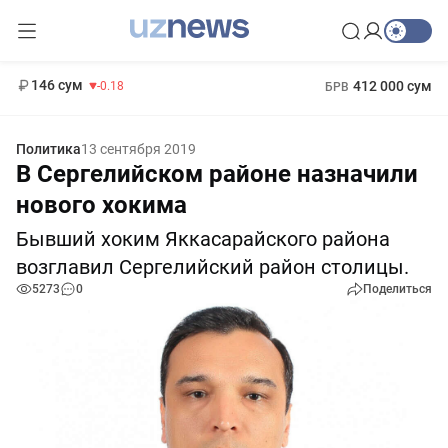
11 916 сум
28.92
13 749 сум
1 271 000 сум
32.19
МРОТ
146 сум
412 000 сум
-0.18
БРВ
Политика
13 сентября 2019
В Сергелийском районе назначили
нового хокима
Бывший хоким Яккасарайского района
возглавил Сергелийский район столицы.
5273
0
Поделиться