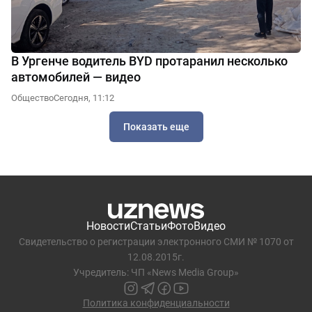
В Ургенче водитель BYD протаранил несколько
автомобилей — видео
Общество
Сегодня, 11:12
Показать еще
Новости
Статьи
Фото
Видео
Свидетельство о регистрации электронного СМИ № 1070 от
12.08.2015г.
Учредитель: ЧП «News Media Group»
Политика конфиденциальности