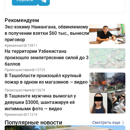
Рекомендуем
Экс-хокиму Намангана, обвиняемому
в получении взятки $60 тыс., вынесли
приговор
Криминал
15911
На территории Узбекистана
произошло землетрясение силой до 3
баллов
Происшествия
13725
В Ташобласти произошёл крупный
пожар в одном из магазинов — видео
Происшествия
12679
В Ташкенте мужчина вымогал у
девушки $3000, шантажируя её
интимными фото — видео
Криминал
11216
Популярные новости
Смотреть еще