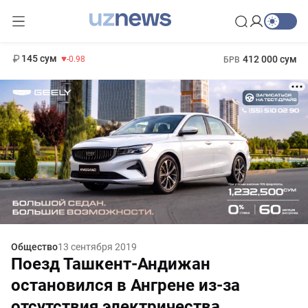
11 952 сум
36.46
13 780 сум
1 271 000 сум
30.12
МРОТ
145 сум
412 000 сум
-0.98
БРВ
Общество
13 сентября 2019
Поезд Ташкент-Андижан
остановился в Ангрене из-за
отсутствия электричества