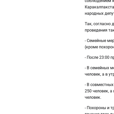
соблюдением к
Каракалпакста
народных депу
Так, согласно 
проведения та
- Семейные ме
(кроме похорон)
- После 23:00 
- В семейных м
человек, а в у
- В совместны
250 человек, а
человек.
- Похороны и т