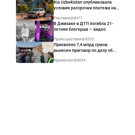
Kia Uzbekistan опубликовала
условия рассрочки платежа на
Kia Sonet со ставкой от 0%
Реклама
8471
годовых
В Джизаке в ДТП погибла 21-
летняя блогерша — видео
Происшествия
8320
Присвоено 7,4 млрд сумов:
вынесен приговор по делу об
обрушении путепровода в
Криминал
8034
Ташкенте