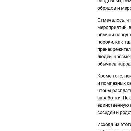
свадебных, се
обрядов и мер
Отмечалось, чт
мероприятий, 
обычаи народа
пороки, как тщ
пренебрежител
людей, чрезме
обычаев народ
Кроме того, н
и помпезных св
чтобы расплат
заработки. Не
единственную 
соседей и родс
Исходя из этог