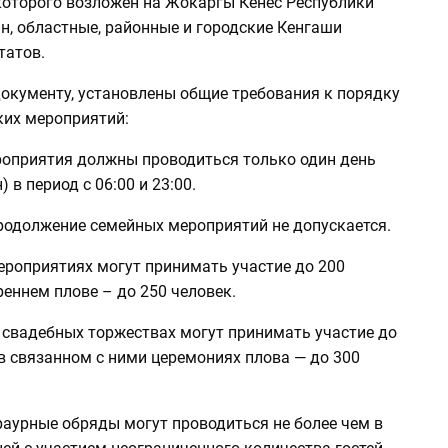
оторого возложен на Жокаргы Кенес Республики
н, областные, районные и городские Кенгаши
татов.
документу, установлены общие требования к порядку
ких мероприятий:
роприятия должны проводиться только один день
 в период с 06:00 и 23:00.
продолжение семейных мероприятий не допускается.
ероприятиях могут принимать участие до 200
треннем плове – до 250 человек.
х свадебных торжествах могут принимать участие до
 в связанном с ними церемониях плова — до 300
раурные обряды могут проводиться не более чем в