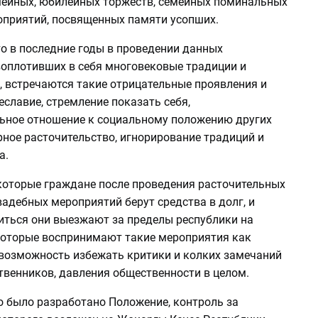
мейных, юбилейных торжеств, семейных поминальных
оприятий, посвященных памяти усопших.
о в последние годы в проведении данных
воплотивших в себя многовековые традиции и
, встречаются такие отрицательные проявления и
еславие, стремление показать себя,
ьное отношение к социальному положению других
рное расточительство, игнорирование традиций и
а.
екоторые граждане после проведения расточительных
адебных мероприятий берут средства в долг, и
иться они выезжают за пределы республики на
которые воспринимают такие мероприятия как
возможность избежать критики и колких замечаний
твенников, давления общественности в целом.
о было разработано Положение, контроль за