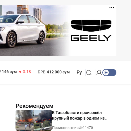
11 916 сум
28.92
13 749 сум
32.19
МРОТ
1 271 000 сум
146 сум
-0.18
БРВ
412 000 сум
Ру
Рекомендуем
В Ташобласти произошёл
крупный пожар в одном из
магазинов — видео
Происшествия
11470