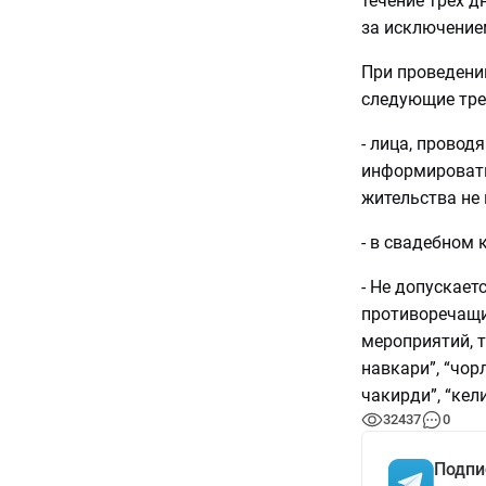
течение трех д
за исключение
При проведени
следующие тре
- лица, прово
информировать
жительства не
- в свадебном 
- Не допускает
противоречащи
мероприятий, 
навкари”, “чорл
чакирди”, “кел
32437
0
Подпи