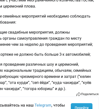
ней с участием неограниченного количества гостей,
м церемоний плова.
и семейных мероприятий необходимо соблюдать
бования:
дящие свадебные мероприятия, должны
 органы самоуправления граждан по месту
 менее чем за неделю до проведения мероприятий;
кортеже не должно быть больше 3-х автомобилей;
ся проведение различных шоу и церемоний,
х национальным традициям, обычаям, семейных
требующих чрезмерного времени и затрат (“келин
ар”, “ота курди”, “сеп ёйди”, “куда чакирди”, “куёв
ин чакирди”, “тогора юбориш” и др.).
Поделиться
сывайтесь на наш
Telegram
, чтобы
Перейти