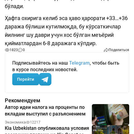
бўлади.
Ҳафта охирига келиб эса ҳаво ҳарорати +33…+36
даража бўлиши кутилмоқда, бу кўрсаткичлар
йилнинг шу даври учун хос бўлган меъёрий
қийматлардан 6-8 даражага кўпдир.
1823
0
Поделиться
Подписывайтесь на наш
Telegram
, чтобы быть
в курсе последних новостей.
Перейти
Рекомендуем
Автор идеи налога на проценты по
вкладам выступил с разъяснением
Экономика
12217
Kia Uzbekistan опубликовала условия