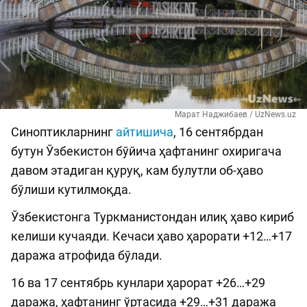
Марат Наджибаев / UzNews.uz
Синоптикларнинг
айтишича
, 16 сентябрдан
бутун Ўзбекистон бўйича ҳафтанинг охиригача
давом этадиган қуруқ, кам булутли об-ҳаво
бўлиши кутилмоқда.
Ўзбекистонга Туркманистондан илиқ ҳаво кириб
келиши кучаяди. Кечаси ҳаво ҳарорати +12…+17
даража атрофида бўлади.
16 ва 17 сентябрь кунлари ҳарорат +26…+29
даража, ҳафтанинг ўртасида +29…+31 даража