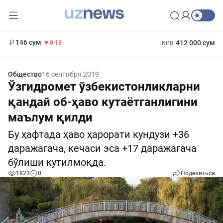
11 916 сум
28.92
13 749 сум
1 271 000 сум
32.19
МРОТ
146 сум
412 000 сум
-0.18
БРВ
Общество
16 сентября 2019
Ўзгидромет ўзбекистонликларни
қандай об-ҳаво кутаётганлигини
маълум қилди
Бу ҳафтада ҳаво ҳарорати кундузи +36
даражагача, кечаси эса +17 даражагача
бўлиши кутилмоқда.
1823
0
Поделиться