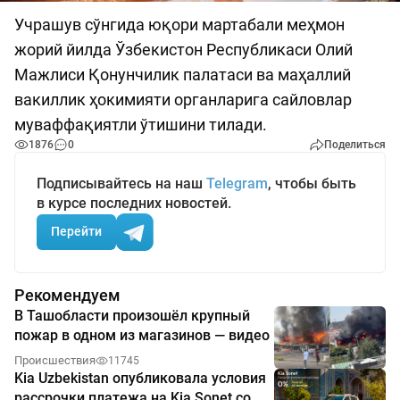
Учрашув сўнгида юқори мартабали меҳмон
жорий йилда Ўзбекистон Республикаси Олий
Мажлиси Қонунчилик палатаси ва маҳаллий
вакиллик ҳокимияти органларига сайловлар
муваффақиятли ўтишини тилади.
1876
0
Поделиться
Подписывайтесь на наш
Telegram
, чтобы быть
в курсе последних новостей.
Перейти
Рекомендуем
В Ташобласти произошёл крупный
пожар в одном из магазинов — видео
Происшествия
11745
Kia Uzbekistan опубликовала условия
рассрочки платежа на Kia Sonet со