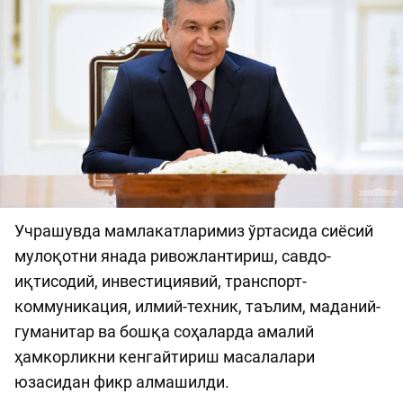
Учрашувда мамлакатларимиз ўртасида сиёсий
мулоқотни янада ривожлантириш, савдо-
иқтисодий, инвестициявий, транспорт-
коммуникация, илмий-техник, таълим, маданий-
гуманитар ва бошқа соҳаларда амалий
ҳамкорликни кенгайтириш масалалари
юзасидан фикр алмашилди.