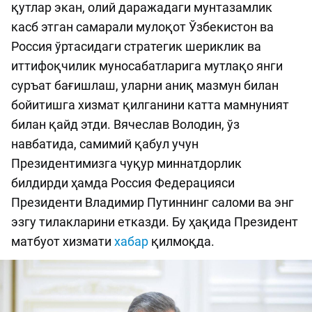
қутлар экан, олий даражадаги мунтазамлик
касб этган самарали мулоқот Ўзбекистон ва
Россия ўртасидаги стратегик шериклик ва
иттифоқчилик муносабатларига мутлақо янги
суръат бағишлаш, уларни аниқ мазмун билан
бойитишга хизмат қилганини катта мамнуният
билан қайд этди. Вячеслав Володин, ўз
навбатида, самимий қабул учун
Президентимизга чуқур миннатдорлик
билдирди ҳамда Россия Федерацияси
Президенти Владимир Путиннинг саломи ва энг
эзгу тилакларини етказди. Бу ҳақида Президент
матбуот хизмати
хабар
қилмоқда.