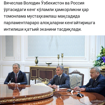
Вячеслав Володин Ўзбекистон ва Россия
ўртасидаги кенг кўламли ҳамкорликни ҳар
томонлама мустаҳкамлаш мақсадида
парламентлараро алоқаларни кенгайтиришга
интилиши қатъий эканини тасдиқлади.