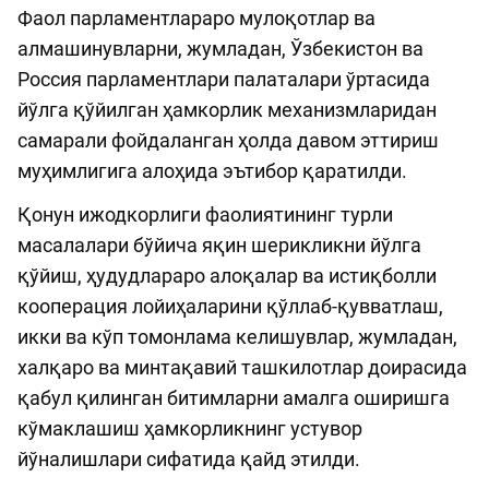
Фаол парламентлараро мулоқотлар ва
алмашинувларни, жумладан, Ўзбекистон ва
Россия парламентлари палаталари ўртасида
йўлга қўйилган ҳамкорлик механизмларидан
самарали фойдаланган ҳолда давом эттириш
муҳимлигига алоҳида эътибор қаратилди.
Қонун ижодкорлиги фаолиятининг турли
масалалари бўйича яқин шерикликни йўлга
қўйиш, ҳудудлараро алоқалар ва истиқболли
кооперация лойиҳаларини қўллаб-қувватлаш,
икки ва кўп томонлама келишувлар, жумладан,
халқаро ва минтақавий ташкилотлар доирасида
қабул қилинган битимларни амалга оширишга
кўмаклашиш ҳамкорликнинг устувор
йўналишлари сифатида қайд этилди.