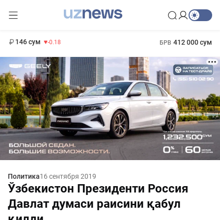
11 916 сум
28.92
13 749 сум
1 271 000 сум
32.19
МРОТ
146 сум
412 000 сум
-0.18
БРВ
Политика
16 сентября 2019
Ўзбекистон Президенти Россия
Давлат думаси раисини қабул
қилди