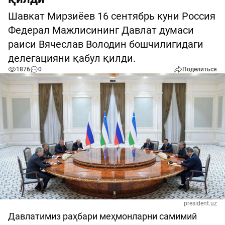
Шавкат Мирзиёев 16 сентябрь куни Россия
Федерал Мажлисининг Давлат думаси
раиси Вячеслав Володин бошчилигидаги
делегацияни қабул қилди.
1876
0
Поделиться
president.uz
Давлатимиз раҳбари меҳмонларни самимий