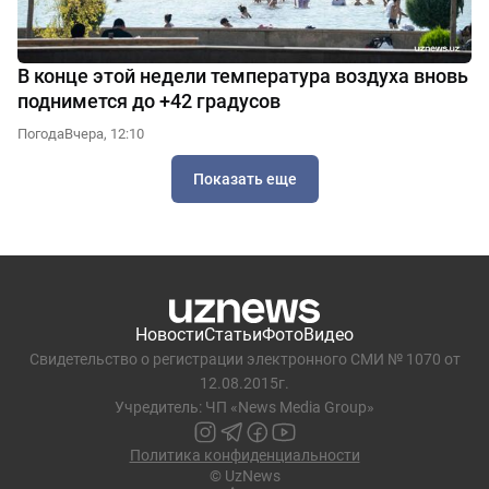
В конце этой недели температура воздуха вновь
поднимется до +42 градусов
Погода
Вчера, 12:10
Показать еще
Новости
Статьи
Фото
Видео
Свидетельство о регистрации электронного СМИ № 1070 от
12.08.2015г.
Учредитель: ЧП «News Media Group»
Политика конфиденциальности
© UzNews