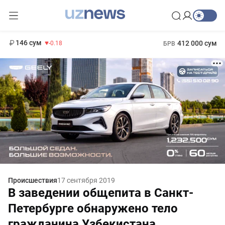
11 916 сум
28.92
13 749 сум
1 271 000 сум
32.19
МРОТ
146 сум
412 000 сум
-0.18
БРВ
Происшествия
17 сентября 2019
В заведении общепита в Санкт-
Петербурге обнаружено тело
гражданина Узбекистана