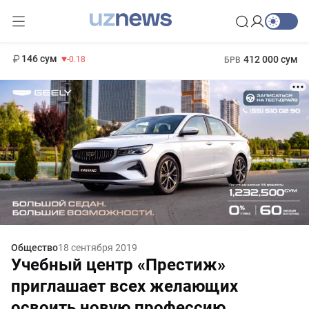
11 916 сум
28.92
13 749 сум
1 271 000 сум
32.19
МРОТ
146 сум
412 000 сум
-0.18
БРВ
Общество
18 сентября 2019
Учебный центр «Престиж»
приглашает всех желающих
освоить новую профессию