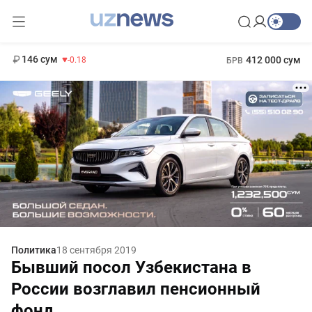
11 916 сум
28.92
13 749 сум
1 271 000 сум
32.19
МРОТ
146 сум
412 000 сум
-0.18
БРВ
Политика
18 сентября 2019
Бывший посол Узбекистана в
России возглавил пенсионный
фонд