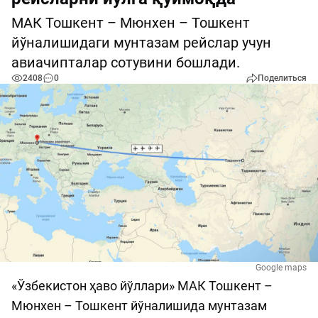
МАК Тошкент – Мюнхен – Тошкент
йўналишидаги мунтазам рейслар учун
авиачипталар сотувини бошлади.
2408
0
Поделиться
Google maps
«Ўзбекистон ҳаво йўллари» МАК Тошкент –
Мюнхен – Тошкент йўналишида мунтазам