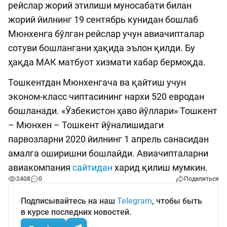
рейслар жорий этилиши муносабати билан
жорий йилнинг 19 сентябрь кунидан бошлаб
Мюнхенга бўлган рейслар учун авиачипталар
сотуви бошлангани ҳақида эълон қилди. Бу
ҳақда МАК матбуот хизмати хабар бермоқда.
Тошкентдан Мюнхенгача ва қайтиш учун
эконом-класс чиптасининг нархи 520 евродан
бошланади. «Ўзбекистон ҳаво йўллари» Тошкент
– Мюнхен – Тошкент йўналишидаги
парвозларни 2020 йилнинг 1 апрель санасидан
амалга оширишни бошлайди. Авиачипталарни
авиакомпания
сайтидан
харид қилиш мумкин.
2408
0
Поделиться
Подписывайтесь на наш
Telegram
, чтобы быть
в курсе последних новостей.