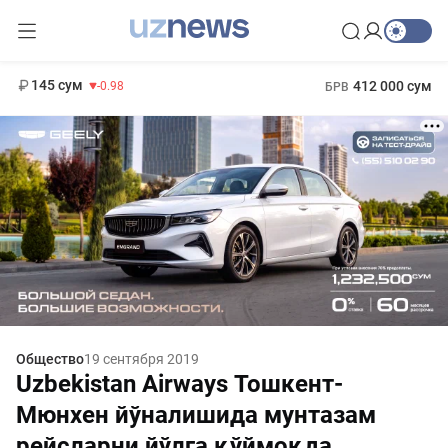
11 952 сум
36.46
13 780 сум
1 271 000 сум
30.12
МРОТ
145 сум
412 000 сум
-0.98
БРВ
Общество
19 сентября 2019
Uzbekistan Airways Тошкент-
Мюнхен йўналишида мунтазам
рейсларни йўлга қўймоқда