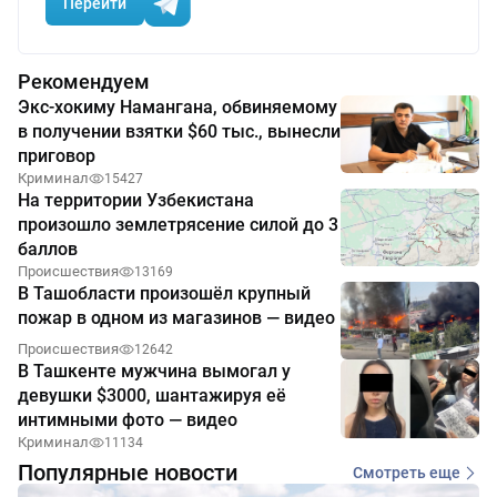
Перейти
Рекомендуем
Экс-хокиму Намангана, обвиняемому
в получении взятки $60 тыс., вынесли
приговор
Криминал
15427
На территории Узбекистана
произошло землетрясение силой до 3
баллов
Происшествия
13169
В Ташобласти произошёл крупный
пожар в одном из магазинов — видео
Происшествия
12642
В Ташкенте мужчина вымогал у
девушки $3000, шантажируя её
интимными фото — видео
Криминал
11134
Популярные новости
Смотреть еще