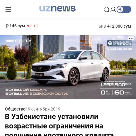
11 916 сум
28.92
13 749 сум
1 271 000 сум
32.19
МРОТ
146 сум
412 000 сум
-0.18
БРВ
Общество
19 сентября 2019
В Узбекистане установили
возрастные ограничения на
получение ипотечного кредита