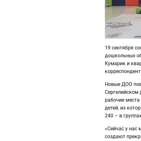
19 сентября с
дошкольных об
Кумарик и квар
корреспондент
Новые ДОО пов
Сергелийском 
рабочие места
детей, из кото
240 – в групп
«Сейчас у нас
создают прекра