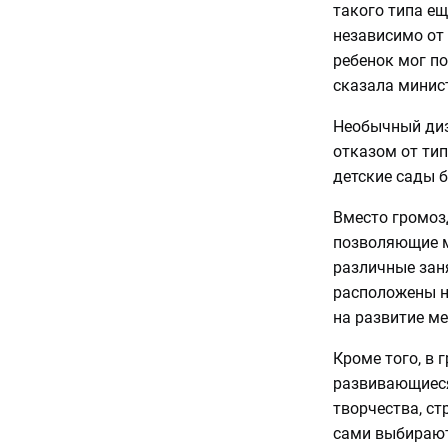
такого типа ещ
независимо от 
ребенок мог по
сказала минис
Необычный диз
отказом от тип
детские сады 
Вместо громоз
позволяющие м
различные зан
расположены на
на развитие м
Кроме того, в
развивающиеся 
творчества, ст
сами выбирают 