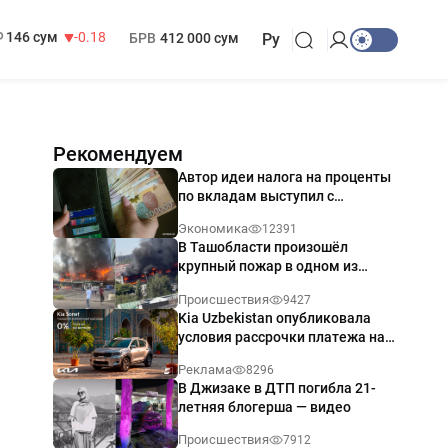
13 749 сум
32.19
МРОТ
1 271 000 сум
146 сум
-0.18
БРВ
412 000 сум
Ру
Рекомендуем
Автор идеи налога на проценты
по вкладам выступил с
разъяснением
Экономика
12391
В Ташобласти произошёл
крупный пожар в одном из
магазинов — видео
Происшествия
9427
Kia Uzbekistan опубликовала
условия рассрочки платежа на
Kia Sonet со ставкой от 0%
Реклама
8296
годовых
В Джизаке в ДТП погибла 21-
летняя блогерша — видео
Происшествия
7912