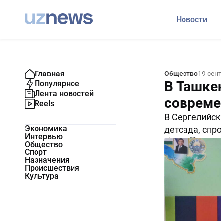
Новости
Главная
Общество
19 сен
В Ташке
Популярное
Лента новостей
совреме
Reels
В Сергелийск
Экономика
детсада, спр
Интервью
7522
0
Общество
Спорт
Назначения
Происшествия
Культура