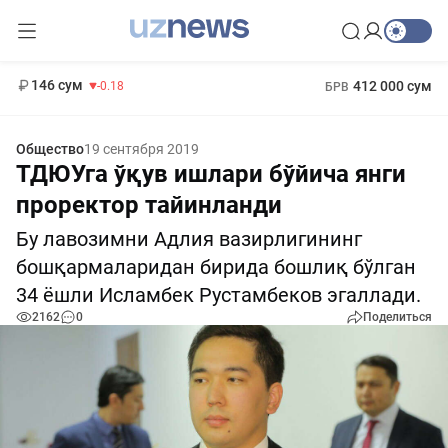
11 916 сум
28.92
13 749 сум
1 271 000 сум
32.19
МРОТ
146 сум
412 000 сум
-0.18
БРВ
Общество
19 сентября 2019
ТДЮУга ўқув ишлари бўйича янги
проректор тайинланди
Бу лавозимни Адлия вазирлигининг
бошқармаларидан бирида бошлиқ бўлган
34 ёшли Исламбек Рустамбеков эгаллади.
2162
0
Поделиться