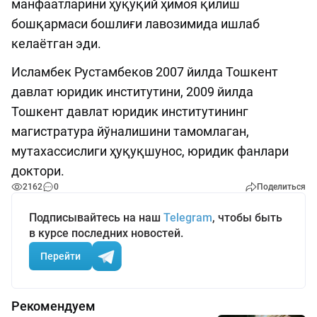
манфаатларини ҳуқуқий ҳимоя қилиш
бошқармаси бошлиғи лавозимида ишлаб
келаётган эди.
Исламбек Рустамбеков 2007 йилда Тошкент
давлат юридик институтини, 2009 йилда
Тошкент давлат юридик институтининг
магистратура йўналишини тамомлаган,
мутахассислиги ҳуқуқшунос, юридик фанлари
доктори.
2162
0
Поделиться
Подписывайтесь на наш
Telegram
, чтобы быть
в курсе последних новостей.
Перейти
Рекомендуем