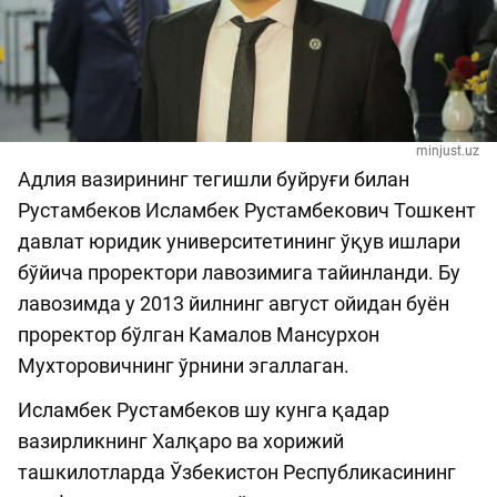
minjust.uz
Адлия вазирининг тегишли буйруғи билан
Рустамбеков Исламбек Рустамбекович Тошкент
давлат юридик университетининг ўқув ишлари
бўйича проректори лавозимига тайинланди. Бу
лавозимда у 2013 йилнинг август ойидан буён
проректор бўлган Камалов Мансурхон
Мухторовичнинг ўрнини эгаллаган.
Исламбек Рустамбеков шу кунга қадар
вазирликнинг Халқаро ва хорижий
ташкилотларда Ўзбекистон Республикасининг