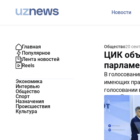
Новости
Главная
Общество
20 сен
ЦИК объ
Популярное
Лента новостей
парламе
Reels
В голосовани
Экономика
имеющих прав
Интервью
голосовании 
Общество
Спорт
5877
0
Назначения
Происшествия
Культура