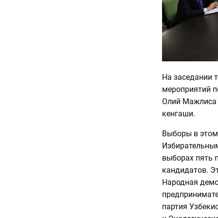
На заседании 
мероприятий п
Олий Мажлиса 
кенгаши.
Выборы в этом
Избирательным
выборах пять 
кандидатов. Э
Народная демо
предпринимате
партия Узбеки