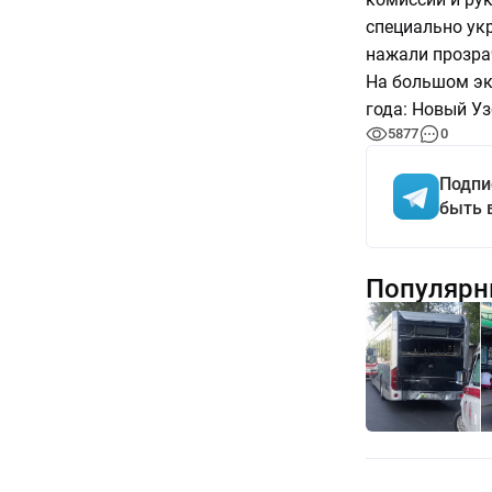
специально ук
нажали прозра
На большом эк
года: Новый Уз
5877
0
Подпи
быть 
Популярн