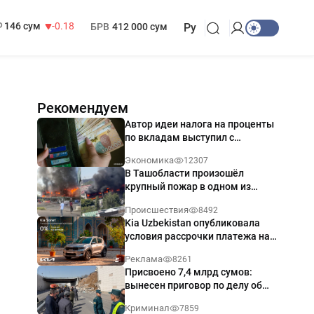
13 749 сум
32.19
МРОТ
1 271 000 сум
146 сум
-0.18
БРВ
412 000 сум
Ру
Рекомендуем
Автор идеи налога на проценты
по вкладам выступил с
разъяснением
Экономика
12307
В Ташобласти произошёл
крупный пожар в одном из
магазинов — видео
Происшествия
8492
Kia Uzbekistan опубликовала
условия рассрочки платежа на
Kia Sonet со ставкой от 0%
Реклама
8261
годовых
Присвоено 7,4 млрд сумов:
вынесен приговор по делу об
обрушении путепровода в
Криминал
7859
Ташкенте