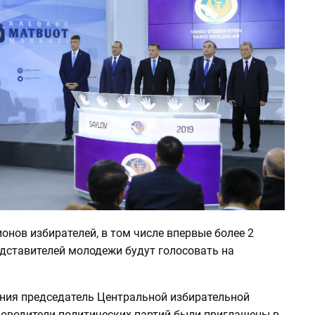
онов избирателей, в том числе впервые более 2
дставителей молодежи будут голосовать на
ания председатель Центральной избирательной
ководители политических партий были приглашены в