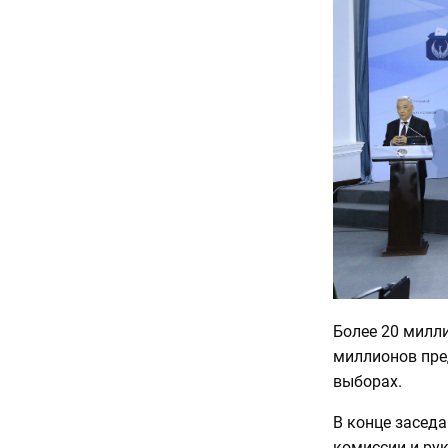
Более 20 милли
миллионов пре
выборах.
В конце засед
комиссии и ру