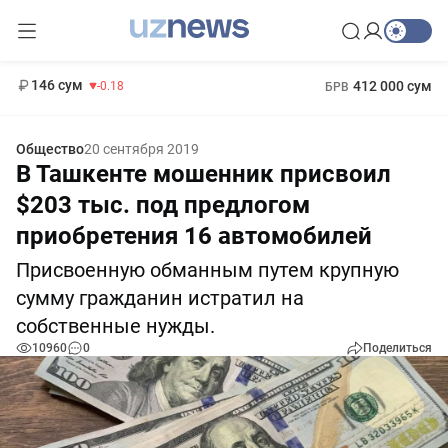
11 916 сум
28.92
13 749 сум
1 271 000 сум
32.19
МРОТ
146 сум
412 000 сум
-0.18
БРВ
Общество
20 сентября 2019
В Ташкенте мошенник присвоил
$203 тыс. под предлогом
приобретения 16 автомобилей
Присвоенную обманным путем крупную
сумму гражданин истратил на
собственные нужды.
10960
0
Поделиться