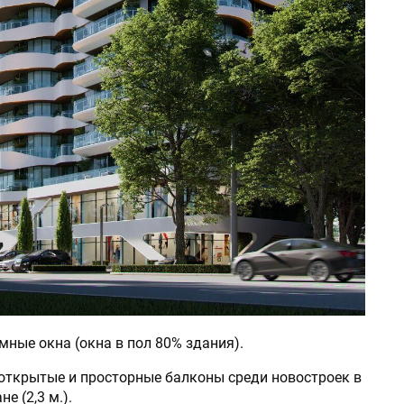
мные окна (окна в пол 80% здания).
открытые и просторные балконы среди новостроек в
е (2,3 м.).