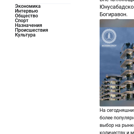
Экономика
Юнусабадском
Интервью
Богиравон.
Общество
Спорт
9893
0
Назначения
Происшествия
Культура
На сегодняшни
более популяр
выбор на рынк
количеству и 