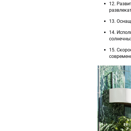
12. Разви
развлекат
13. Осна
14. Испол
солнечных
15. Скор
современ