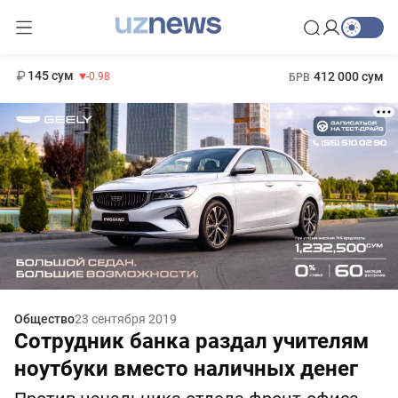
11 952 сум
36.46
13 780 сум
1 271 000 сум
30.12
МРОТ
145 сум
412 000 сум
-0.98
БРВ
Общество
23 сентября 2019
Сотрудник банка раздал учителям
ноутбуки вместо наличных денег