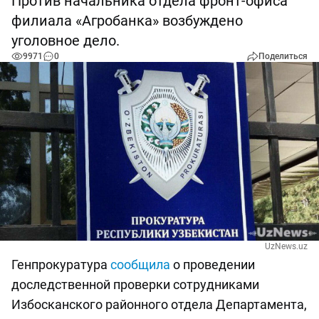
Против начальника отдела фронт-офиса
филиала «Агробанка» возбуждено
уголовное дело.
9971
0
Поделиться
UzNews.uz
Генпрокуратура
сообщила
о проведении
доследственной проверки сотрудниками
Избосканского районного отдела Департамента,