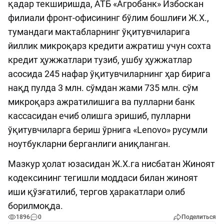
қадар текширишда, АТБ «Агробанк» Избоскан
филиали фронт-офисининг бўлим бошлиғи Ж.Х.,
тумандаги мактабларнинг ўқитувчиларига
йиллик микроқарз кредити ажратиш учун сохта
кредит ҳужжатлари тузиб, ушбу ҳужжатлар
асосида 245 нафар ўқитувчиларнинг ҳар бирига
нақд пулда 3 млн. сўмдан жами 735 млн. сўм
микроқарз ажратилишига ва пулларни банк
кассасидан ечиб олишга эришиб, пулларни
ўқитувчиларга бериш ўрнига «Lenovo» русумли
ноутбукларни берганлиги аниқланган.
Мазкур ҳолат юзасидан Ж.Х.га нисбатан Жиноят
кодексининг тегишли моддаси билан жиноят
иши қўзғатилиб, тергов ҳаракатлари олиб
борилмоқда.
1896
0
Поделиться