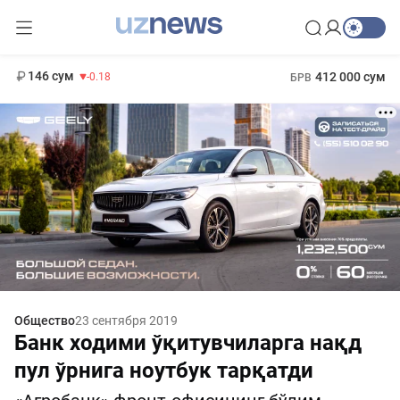
11 916 сум
28.92
13 749 сум
1 271 000 сум
32.19
МРОТ
146 сум
412 000 сум
-0.18
БРВ
Общество
23 сентября 2019
Банк ходими ўқитувчиларга нақд
пул ўрнига ноутбук тарқатди