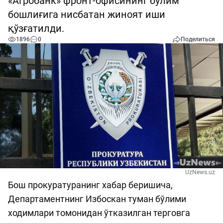
«Агробанк» фронт-офисининг бўлим
бошлиғига нисбатан жиноят иши
қўзғатилди.
1896
0
Поделиться
UzNews.uz
Бош прокуратуранинг хабар беришича,
Департаментнинг Избоскан туман бўлими
ходимлари томонидан ўтказилган терговга