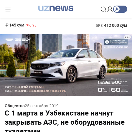
11 952 сум
36.46
13 780 сум
1 271 000 сум
30.12
МРОТ
145 сум
412 000 сум
-0.98
БРВ
Общество
25 сентября 2019
С 1 марта в Узбекистане начнут
закрывать АЗС, не оборудованные
туалетами