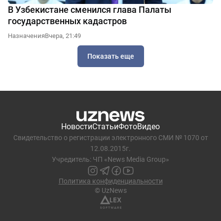
В Узбекистане сменился глава Палаты
государственных кадастров
Назначения
Вчера, 21:49
Показать еще
Новости
Статьи
Фото
Видео
Свидетельство о регистрации электронного СМИ № 1070 от
12.08.2015г.
Учредитель: ЧП «News Media Group»
Политика конфиденциальности
© UzNews