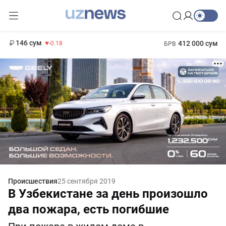
11 916 сум
28.92
13 749 сум
1 271 000 сум
32.19
МРОТ
146 сум
412 000 сум
-0.18
БРВ
Происшествия
25 сентября 2019
В Узбекистане за день произошло
два пожара, есть погибшие